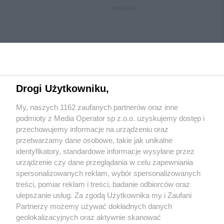
REKLAMA
Drogi Użytkowniku,
My, naszych 1162 zaufanych partnerów oraz inne
podmioty z Media Operator sp z.o.o. uzyskujemy dostęp i
przechowujemy informacje na urządzeniu oraz
Wydawca mediów
lokalnych
przetwarzamy dane osobowe, takie jak unikalne
identyfikatory, standardowe informacje wysyłane przez
urządzenie czy dane przeglądania w celu zapewniania
spersonalizowanych reklam, wybór spersonalizowanych
treści, pomiar reklam i treści, badanie odbiorców oraz
ulepszanie usług. Za zgodą Użytkownika my i Zaufani
Nie zapomnij
Partnerzy możemy używać dokładnych danych
zapoznać się z:
polityką prywatności
regulamin korzystania z portali
geolokalizacyjnych oraz aktywnie skanować
Twoje
miasto
Skontaktuj się
z nami