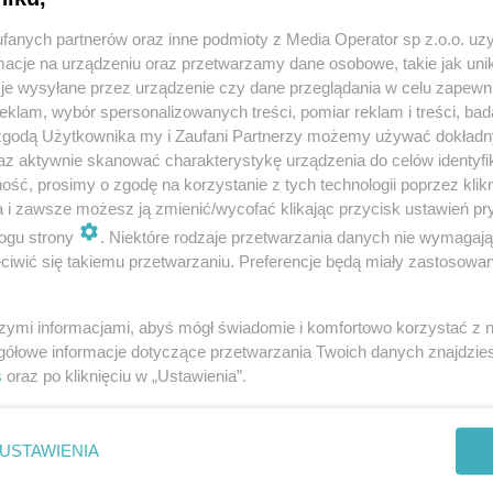
fanych partnerów oraz inne podmioty z Media Operator sp z.o.o. uz
cje na urządzeniu oraz przetwarzamy dane osobowe, takie jak unika
je wysyłane przez urządzenie czy dane przeglądania w celu zapewn
klam, wybór spersonalizowanych treści, pomiar reklam i treści, bad
 zgodą Użytkownika my i Zaufani Partnerzy możemy używać dokład
Twoje
miasto
az aktywnie skanować charakterystykę urządzenia do celów identyfi
Piekary Śląskie
ść, prosimy o zgodę na korzystanie z tych technologii poprzez klikn
Chorzów
a i zawsze możesz ją zmienić/wycofać klikając przycisk ustawień pr
i
regulamin korzystania z portali
Tarnowskie Góry
Ruda Śląska
ogu strony
. Niektóre rodzaje przetwarzania danych nie wymagaj
Świętochłowice
iwić się takiemu przetwarzaniu. Preferencje będą miały zastosowania
Tychy
Bytom
Katowice
Gliwice
szymi informacjami, abyś mógł świadomie i komfortowo korzystać z
Zabrze
gółowe informacje dotyczące przetwarzania Twoich danych znajdzi
Zagłębie
s
oraz po kliknięciu w „Ustawienia”.
REKLAMA
USTAWIENIA