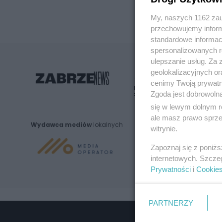
My, naszych 1162 zau
przechowujemy informa
standardowe informac
spersonalizowanych re
ulepszanie usług. Za
geolokalizacyjnych or
cenimy Twoją prywatno
Nie zapomnij
Zgoda jest dobrowoln
zapoznać się z:
polityką prywatnośc
się w lewym dolnym r
ale masz prawo sprzec
Wydawca mediów
lokalnych
witrynie.
Zapoznaj się z poniż
internetowych. Szcze
Prywatności
i
Cookie
PARTNERZY