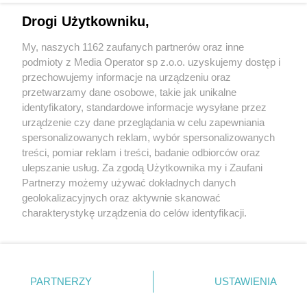
Drogi Użytkowniku,
Wydawca mediów
lokalnych
My, naszych 1162 zaufanych partnerów oraz inne
podmioty z Media Operator sp z.o.o. uzyskujemy dostęp i
przechowujemy informacje na urządzeniu oraz
przetwarzamy dane osobowe, takie jak unikalne
identyfikatory, standardowe informacje wysyłane przez
urządzenie czy dane przeglądania w celu zapewniania
Nie zapomnij
spersonalizowanych reklam, wybór spersonalizowanych
zapoznać się z:
polityką prywatności
regulamin korzystania z portali
treści, pomiar reklam i treści, badanie odbiorców oraz
Twoje
miasto
Skontaktuj się
z nami
ulepszanie usług. Za zgodą Użytkownika my i Zaufani
Piekary Śląskie
Kontakt
Partnerzy możemy używać dokładnych danych
Chorzów
Wydawca
Tarnowskie Góry
Redakcja
geolokalizacyjnych oraz aktywnie skanować
Ruda Śląska
Newsletter
charakterystykę urządzenia do celów identyfikacji.
Świętochłowice
Reklama
Ponieważ cenimy Twoją prywatność, prosimy o zgodę na
Tychy
Bytom
korzystanie z tych technologii poprzez kliknięcie
Katowice
„Akceptuję”. Zgoda jest dobrowolna i zawsze możesz ją
Gliwice
Zabrze
zmienić/wycofać klikając przycisk ustawień prywatności
PARTNERZY
USTAWIENIA
Zagłębie
znajdujący się w lewym dolnym rogu strony
. Niektóre
rodzaje przetwarzania danych nie wymagają zgody