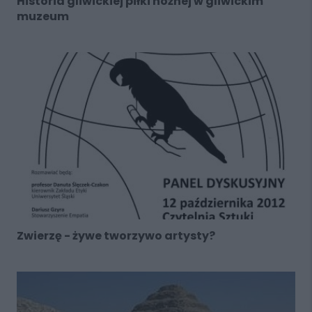
Historia gliwickiej piłki nożnej w gliwickim
muzeum
Zwierzę - żywe tworzywo artysty?