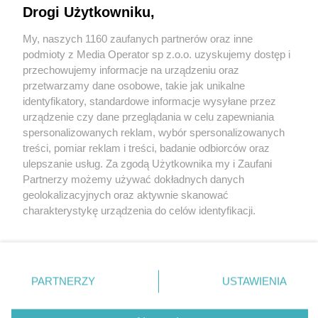
Drogi Użytkowniku,
Wydawca mediów
lokalnych
My, naszych 1160 zaufanych partnerów oraz inne
podmioty z Media Operator sp z.o.o. uzyskujemy dostęp i
przechowujemy informacje na urządzeniu oraz
przetwarzamy dane osobowe, takie jak unikalne
identyfikatory, standardowe informacje wysyłane przez
urządzenie czy dane przeglądania w celu zapewniania
Nie zapomnij
spersonalizowanych reklam, wybór spersonalizowanych
zapoznać się z:
polityką prywatności
regulamin korzystania z portali
treści, pomiar reklam i treści, badanie odbiorców oraz
Twoje
miasto
Skontaktuj się
z nami
ulepszanie usług. Za zgodą Użytkownika my i Zaufani
Piekary Śląskie
Kontakt
Partnerzy możemy używać dokładnych danych
Chorzów
Wydawca
Tarnowskie Góry
Redakcja
geolokalizacyjnych oraz aktywnie skanować
Ruda Śląska
Newsletter
charakterystykę urządzenia do celów identyfikacji.
Świętochłowice
Reklama
Ponieważ cenimy Twoją prywatność, prosimy o zgodę na
Tychy
Bytom
korzystanie z tych technologii poprzez kliknięcie
Katowice
„Akceptuję”. Zgoda jest dobrowolna i zawsze możesz ją
Gliwice
Zabrze
zmienić/wycofać klikając przycisk ustawień prywatności
PARTNERZY
USTAWIENIA
Zagłębie
znajdujący się w lewym dolnym rogu strony
. Niektóre
rodzaje przetwarzania danych nie wymagają zgody