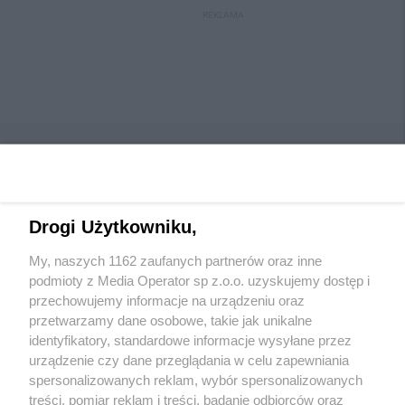
REKLAMA
Drogi Użytkowniku,
Wydawca mediów
lokalnych
My, naszych 1162 zaufanych partnerów oraz inne
podmioty z Media Operator sp z.o.o. uzyskujemy dostęp i
przechowujemy informacje na urządzeniu oraz
przetwarzamy dane osobowe, takie jak unikalne
identyfikatory, standardowe informacje wysyłane przez
urządzenie czy dane przeglądania w celu zapewniania
Nie zapomnij
spersonalizowanych reklam, wybór spersonalizowanych
zapoznać się z:
polityką prywatności
regulamin korzystania z portali
treści, pomiar reklam i treści, badanie odbiorców oraz
Twoje
miasto
Skontaktuj się
z nami