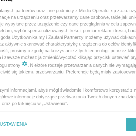
fanych partnerów oraz inne podmioty z Media Operator sp z.o.o. uz
cje na urządzeniu oraz przetwarzamy dane osobowe, takie jak unika
je wysyłane przez urządzenie czy dane przeglądania w celu zapewn
klam, wybór spersonalizowanych treści, pomiar reklam i treści, bad
 zgodą Użytkownika my i Zaufani Partnerzy możemy używać dokład
Twoje
miasto
az aktywnie skanować charakterystykę urządzenia do celów identyfi
Piekary Śląskie
ść, prosimy o zgodę na korzystanie z tych technologii poprzez klikn
Chorzów
a i zawsze możesz ją zmienić/wycofać klikając przycisk ustawień pr
i
regulamin korzystania z portali
Tarnowskie Góry
Ruda Śląska
ogu strony
. Niektóre rodzaje przetwarzania danych nie wymagaj
Świętochłowice
iwić się takiemu przetwarzaniu. Preferencje będą miały zastosowania
Tychy
Bytom
Katowice
Gliwice
szymi informacjami, abyś mógł świadomie i komfortowo korzystać z
Zabrze
gółowe informacje dotyczące przetwarzania Twoich danych znajdzi
Zagłębie
s
oraz po kliknięciu w „Ustawienia”.
REKLAMA
USTAWIENIA