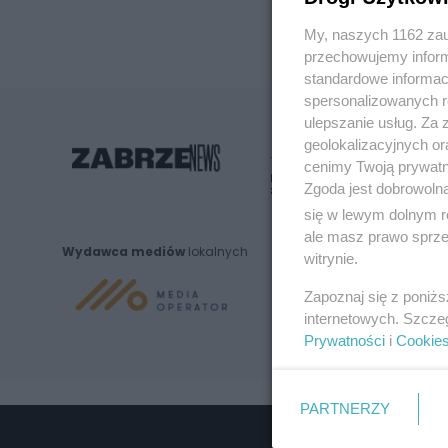
My, naszych 1162 zau
przechowujemy informa
standardowe informac
spersonalizowanych re
ulepszanie usług. Za
geolokalizacyjnych or
cenimy Twoją prywatno
Nie zapomnij
Zgoda jest dobrowoln
zapoznać się z:
polityką prywatnośc
się w lewym dolnym r
ale masz prawo sprzec
Wydawca mediów
lokalnych
witrynie.
Zapoznaj się z poniż
internetowych. Szcze
Prywatności
i
Cookie
PARTNERZY