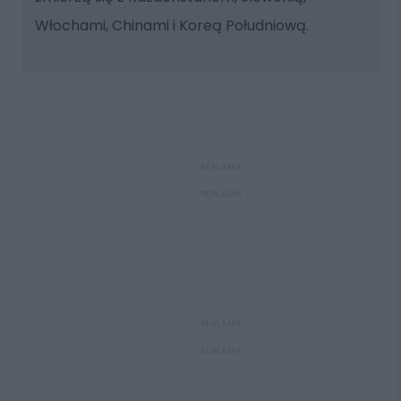
Włochami, Chinami i Koreą Południową.
REKLAMA
REKLAMA
REKLAMA
REKLAMA