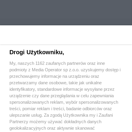
Drogi Użytkowniku,
Wydawca mediów
lokalnych
My, naszych 1162 zaufanych partnerów oraz inne
podmioty z Media Operator sp z.o.o. uzyskujemy dostęp i
przechowujemy informacje na urządzeniu oraz
przetwarzamy dane osobowe, takie jak unikalne
identyfikatory, standardowe informacje wysyłane przez
urządzenie czy dane przeglądania w celu zapewniania
Nie zapomnij
spersonalizowanych reklam, wybór spersonalizowanych
zapoznać się z:
polityką prywatności
regulamin korzystania z portali
treści, pomiar reklam i treści, badanie odbiorców oraz
Twoje
miasto
Skontaktuj się
z nami
ulepszanie usług. Za zgodą Użytkownika my i Zaufani
Piekary Śląskie
Kontakt
Partnerzy możemy używać dokładnych danych
Chorzów
Wydawca
Tarnowskie Góry
Redakcja
geolokalizacyjnych oraz aktywnie skanować
Ruda Śląska
Newsletter