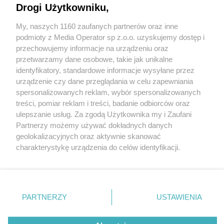
Drogi Użytkowniku,
Wydawca mediów
lokalnych
My, naszych 1160 zaufanych partnerów oraz inne
podmioty z Media Operator sp z.o.o. uzyskujemy dostęp i
przechowujemy informacje na urządzeniu oraz
przetwarzamy dane osobowe, takie jak unikalne
identyfikatory, standardowe informacje wysyłane przez
urządzenie czy dane przeglądania w celu zapewniania
Nie zapomnij
spersonalizowanych reklam, wybór spersonalizowanych
zapoznać się z:
polityką prywatności
regulamin korzystania z portali
treści, pomiar reklam i treści, badanie odbiorców oraz
Twoje
miasto
Skontaktuj się
z nami
ulepszanie usług. Za zgodą Użytkownika my i Zaufani
Piekary Śląskie
Kontakt
Partnerzy możemy używać dokładnych danych
Chorzów
Wydawca
Tarnowskie Góry
Redakcja
geolokalizacyjnych oraz aktywnie skanować
Ruda Śląska
Newsletter
charakterystykę urządzenia do celów identyfikacji.
Świętochłowice
Reklama
Ponieważ cenimy Twoją prywatność, prosimy o zgodę na
Tychy
Bytom
korzystanie z tych technologii poprzez kliknięcie
Katowice
„Akceptuję”. Zgoda jest dobrowolna i zawsze możesz ją
Gliwice
Zabrze
zmienić/wycofać klikając przycisk ustawień prywatności
PARTNERZY
USTAWIENIA
Zagłębie
znajdujący się w lewym dolnym rogu strony
. Niektóre
rodzaje przetwarzania danych nie wymagają zgody