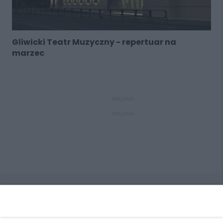
Gliwicki Teatr Muzyczny - repertuar na
marzec
REKLAMA
REKLAMA