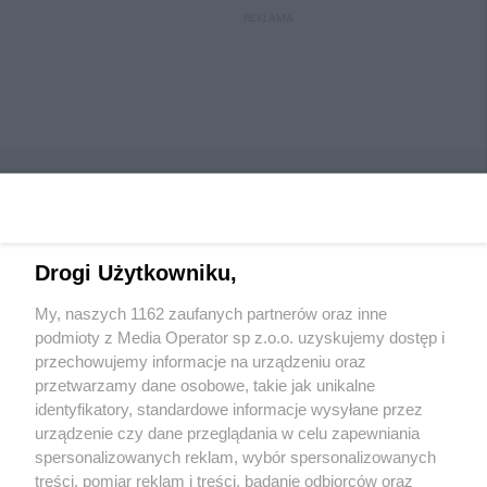
REKLAMA
Drogi Użytkowniku,
Wydawca mediów
lokalnych
My, naszych 1162 zaufanych partnerów oraz inne
podmioty z Media Operator sp z.o.o. uzyskujemy dostęp i
przechowujemy informacje na urządzeniu oraz
przetwarzamy dane osobowe, takie jak unikalne
identyfikatory, standardowe informacje wysyłane przez
urządzenie czy dane przeglądania w celu zapewniania
Nie zapomnij
spersonalizowanych reklam, wybór spersonalizowanych
zapoznać się z:
polityką prywatności
regulamin korzystania z portali
treści, pomiar reklam i treści, badanie odbiorców oraz
Twoje
miasto
Skontaktuj się
z nami