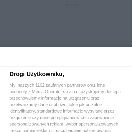
REKLAMA
Drogi Użytkowniku,
Wydawca mediów
lokalnych
My, naszych 1162 zaufanych partnerów oraz inne
podmioty z Media Operator sp z.o.o. uzyskujemy dostęp i
przechowujemy informacje na urządzeniu oraz
przetwarzamy dane osobowe, takie jak unikalne
identyfikatory, standardowe informacje wysyłane przez
urządzenie czy dane przeglądania w celu zapewniania
Nie zapomnij
spersonalizowanych reklam, wybór spersonalizowanych
zapoznać się z:
polityką prywatności
regulamin korzystania z portali
treści, pomiar reklam i treści, badanie odbiorców oraz
Twoje
miasto
Skontaktuj się
z nami