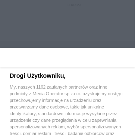
REKLAMA
Drogi Użytkowniku,
Wydawca mediów
lokalnych
My, naszych 1162 zaufanych partnerów oraz inne
podmioty z Media Operator sp z.o.o. uzyskujemy dostęp i
przechowujemy informacje na urządzeniu oraz
przetwarzamy dane osobowe, takie jak unikalne
identyfikatory, standardowe informacje wysyłane przez
urządzenie czy dane przeglądania w celu zapewniania
Nie zapomnij
spersonalizowanych reklam, wybór spersonalizowanych
zapoznać się z:
polityką prywatności
regulamin korzystania z portali
treści, pomiar reklam i treści, badanie odbiorców oraz
Twoje
miasto
Skontaktuj się
z nami