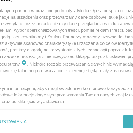
fanych partnerów oraz inne podmioty z Media Operator sp z.o.o. uz
cje na urządzeniu oraz przetwarzamy dane osobowe, takie jak unika
je wysyłane przez urządzenie czy dane przeglądania w celu zapewn
klam, wybór spersonalizowanych treści, pomiar reklam i treści, bad
 zgodą Użytkownika my i Zaufani Partnerzy możemy używać dokład
Twoje
miasto
az aktywnie skanować charakterystykę urządzenia do celów identyfi
Piekary Śląskie
ść, prosimy o zgodę na korzystanie z tych technologii poprzez klikn
Chorzów
a i zawsze możesz ją zmienić/wycofać klikając przycisk ustawień pr
i
regulamin korzystania z portali
Tarnowskie Góry
Ruda Śląska
ogu strony
. Niektóre rodzaje przetwarzania danych nie wymagaj
Świętochłowice
iwić się takiemu przetwarzaniu. Preferencje będą miały zastosowania
Tychy
Bytom
Katowice
Gliwice
szymi informacjami, abyś mógł świadomie i komfortowo korzystać z
Zabrze
gółowe informacje dotyczące przetwarzania Twoich danych znajdzi
Zagłębie
s
oraz po kliknięciu w „Ustawienia”.
REKLAMA
USTAWIENIA