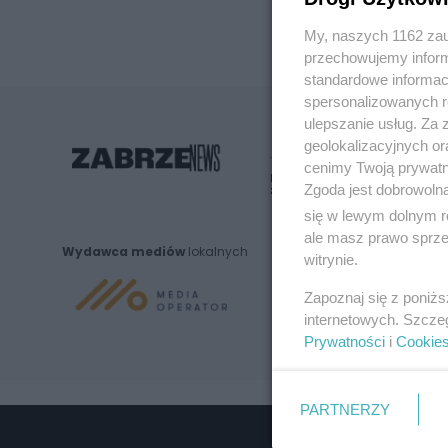
My, naszych 1162 zau
przechowujemy informa
standardowe informac
spersonalizowanych re
ulepszanie usług. Za
geolokalizacyjnych or
cenimy Twoją prywatno
Nie zapomnij
Zgoda jest dobrowoln
zapoznać się z:
polityką prywatnośc
się w lewym dolnym r
ale masz prawo sprzec
Wydawca mediów
lokalnych
witrynie.
Zapoznaj się z poniż
internetowych. Szcze
Prywatności
i
Cookie
PARTNERZY