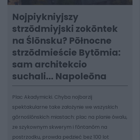
Nojpiykniyjszy
strzōdmiyjski zokōntek
na Ślōnsku? Pōłnocne
strzōdmieście Bytōmia:
sam architekcio
suchali... Napoleōna
Plac Akadymicki. Chyba nojbarzij
spektakularne take założynie we wszyskich
gōrnoślōnskich miastach: plac na planie ôwalu,
ze szykownym skwerym i fōntanōm na
postrzodku, prowda pedzieć bez 100 lot