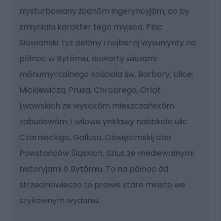
niysturbowany żodnōm ingeryncyjōm, co by
zmiyniała karakter tego miyjsca. Plac
Słowiański: tyż zielōny i nojbarzij wysuniynty na
pōłnoc w Bytōmiu, dowarty wieżami
mōnumyntalnego kościoła św. Barbary. Ulice:
Mickiewicza, Prusa, Chrobrego, Orląt
Lwowskich ze wysokōm mieszczańskōm
zabudowōm. I wilowe ynklawy naôbkoło ulic
Czarnieckigo, Gallusa, Oświęcimskij abo
Powstańców Śląskich. Szlus ze mediewalnymi
historyjami ô Bytōmiu. To na pōłnoc ôd
strzedniowieczo to prawie stare miasto we
szykownym wydaniu.