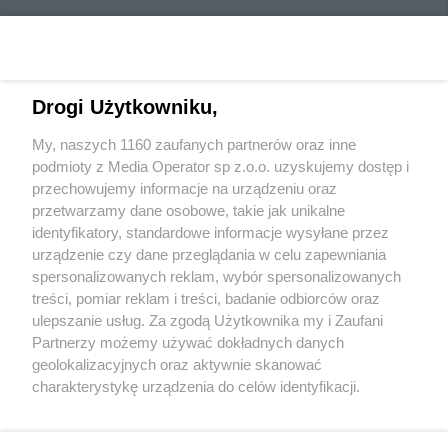
Drogi Użytkowniku,
Wydawca mediów
lokalnych
My, naszych 1160 zaufanych partnerów oraz inne
podmioty z Media Operator sp z.o.o. uzyskujemy dostęp i
przechowujemy informacje na urządzeniu oraz
przetwarzamy dane osobowe, takie jak unikalne
identyfikatory, standardowe informacje wysyłane przez
urządzenie czy dane przeglądania w celu zapewniania
Nie zapomnij
spersonalizowanych reklam, wybór spersonalizowanych
zapoznać się z:
polityką prywatności
regulamin korzystania z portali
treści, pomiar reklam i treści, badanie odbiorców oraz
Twoje
miasto
Skontaktuj się
z nami
ulepszanie usług. Za zgodą Użytkownika my i Zaufani
Piekary Śląskie
Kontakt
Partnerzy możemy używać dokładnych danych
Chorzów
Wydawca
Tarnowskie Góry
Redakcja
geolokalizacyjnych oraz aktywnie skanować
Ruda Śląska
Newsletter
charakterystykę urządzenia do celów identyfikacji.
Świętochłowice
Reklama
Ponieważ cenimy Twoją prywatność, prosimy o zgodę na
Tychy
Bytom
korzystanie z tych technologii poprzez kliknięcie
Katowice