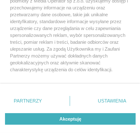
podmioty z Media Operator sp z.o.o. uzyskujemy dostęp i
Gliwice z rabatami do 70%. Salon optyczny
Katowice
przechowujemy informacje na urządzeniu oraz
OUTLY już otwarty
Gliwice
Zabrze
przetwarzamy dane osobowe, takie jak unikalne
Zagłębie
identyfikatory, standardowe informacje wysyłane przez
urządzenie czy dane przeglądania w celu zapewniania
spersonalizowanych reklam, wybór spersonalizowanych
treści, pomiar reklam i treści, badanie odbiorców oraz
5 / 6
ulepszanie usług. Za zgodą Użytkownika my i Zaufani
Partnerzy możemy używać dokładnych danych
GLI OUTLY 7
geolokalizacyjnych oraz aktywnie skanować
charakterystykę urządzenia do celów identyfikacji.
Ponieważ cenimy Twoją prywatność, prosimy o zgodę na
korzystanie z tych technologii poprzez kliknięcie
„Akceptuję”. Zgoda jest dobrowolna i zawsze możesz ją
zmienić/wycofać klikając przycisk ustawień prywatności
REKLAMA
PARTNERZY
USTAWIENIA
znajdujący się w lewym dolnym rogu strony
. Niektóre
rodzaje przetwarzania danych nie wymagają zgody
użytkownika, ale masz prawo sprzeciwić się takiemu
Akceptuję
przetwarzaniu. Preferencje będą miały zastosowania tylko
na tej witrynie.