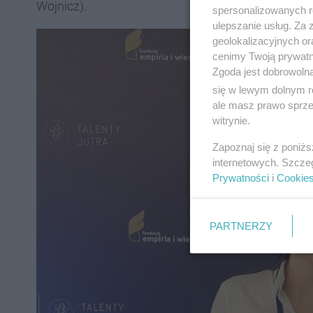
Wojnicz).
spersonalizowanych re
ulepszanie usług. Za
geolokalizacyjnych or
cenimy Twoją prywatno
Zgoda jest dobrowoln
się w lewym dolnym r
ale masz prawo sprzec
witrynie.
Zapoznaj się z poniż
internetowych. Szcze
Prywatności
i
Cookie
PARTNERZY