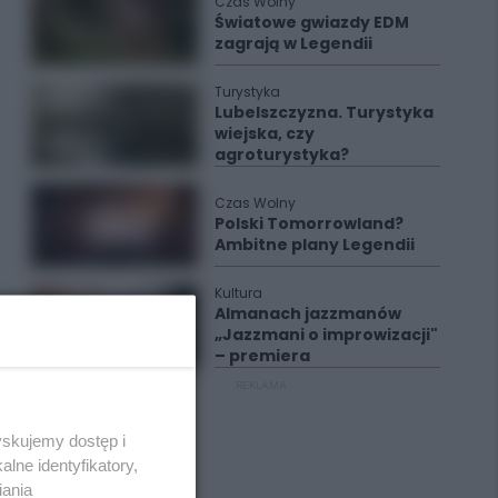
Czas Wolny
Światowe gwiazdy EDM
zagrają w Legendii
Turystyka
Lubelszczyzna. Turystyka
wiejska, czy
agroturystyka?
Czas Wolny
Polski Tomorrowland?
Ambitne plany Legendii
Kultura
Almanach jazzmanów
„Jazzmani o improwizacji"
– premiera
REKLAMA
yskujemy dostęp i
lne identyfikatory,
iania