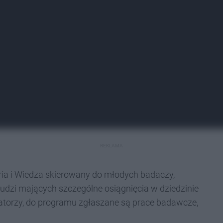
REKLAMA
iria i Wiedza skierowany do młodych badaczy,
dzi mających szczególne osiągnięcia w dziedzinie
zatorzy, do programu zgłaszane są prace badawcze,