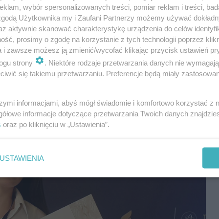
klam, wybór spersonalizowanych treści, pomiar reklam i treści, bad
 zgodą Użytkownika my i Zaufani Partnerzy możemy używać dokład
az aktywnie skanować charakterystykę urządzenia do celów identyfi
ść, prosimy o zgodę na korzystanie z tych technologii poprzez klikn
a i zawsze możesz ją zmienić/wycofać klikając przycisk ustawień pr
ogu strony
. Niektóre rodzaje przetwarzania danych nie wymagaj
iwić się takiemu przetwarzaniu. Preferencje będą miały zastosowania
szymi informacjami, abyś mógł świadomie i komfortowo korzystać z
gółowe informacje dotyczące przetwarzania Twoich danych znajdzi
s
oraz po kliknięciu w „Ustawienia”.
USTAWIENIA