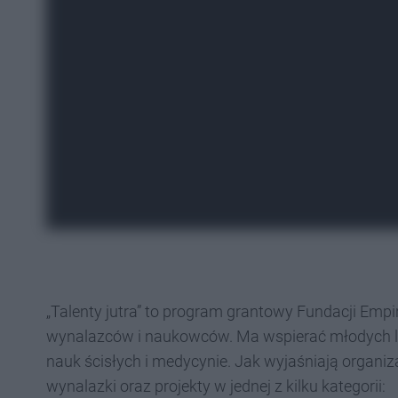
„Talenty jutra” to program grantowy Fundacji Emp
wynalazców i naukowców. Ma wspierać młodych lu
nauk ścisłych i medycynie. Jak wyjaśniają organi
wynalazki oraz projekty w jednej z kilku kategorii: