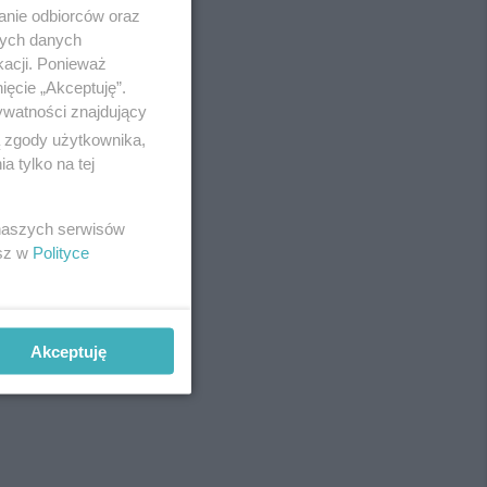
anie odbiorców oraz
nych danych
kacji. Ponieważ
ięcie „Akceptuję”.
ywatności znajdujący
ą zgody użytkownika,
 tylko na tej
 naszych serwisów
esz w
Polityce
Akceptuję