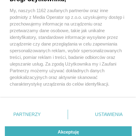
My, naszych 1162 zaufanych partnerów oraz inne
Wydawca mediów
lokalnych
podmioty z Media Operator sp z.o.o. uzyskujemy dostęp i
przechowujemy informacje na urządzeniu oraz
przetwarzamy dane osobowe, takie jak unikalne
identyfikatory, standardowe informacje wysyłane przez
urządzenie czy dane przeglądania w celu zapewniania
5 / 0
spersonalizowanych reklam, wybór spersonalizowanych
Nie zapomnij
treści, pomiar reklam i treści, badanie odbiorców oraz
zapoznać się z:
polityką prywatności
regulamin korzystania z portali
ulepszanie usług. Za zgodą Użytkownika my i Zaufani
Twoje
miasto
Skontakuj się
z nami
Partnerzy możemy używać dokładnych danych
Piekary Śląskie
Kontakt
geolokalizacyjnych oraz aktywnie skanować
Chorzów
Wydawca
charakterystykę urządzenia do celów identyfikacji.
Tarnowskie Góry
Redakcja
Ruda Śląska
Newsletter
Ponieważ cenimy Twoją prywatność, prosimy o zgodę na
Świętochłowice
Reklama
korzystanie z tych technologii poprzez kliknięcie
Tychy
„Akceptuję”. Zgoda jest dobrowolna i zawsze możesz ją
Bytom
Katowice
zmienić/wycofać klikając przycisk ustawień prywatności
REKLAMA
PARTNERZY
USTAWIENIA
Gliwice
znajdujący się w lewym dolnym rogu strony
. Niektóre
Zabrze
Zagłębie
rodzaje przetwarzania danych nie wymagają zgody
użytkownika, ale masz prawo sprzeciwić się takiemu
Akceptuję