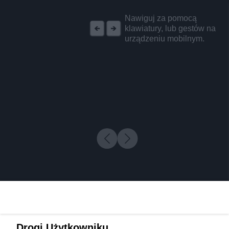
REKLAMA
Nawiguj za pomocą
klawiatury, lub gestów na
urządzeniu mobilnym.
Drogi Użytkowniku,