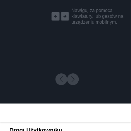
REKLAMA
Nawiguj za pomocą
klawiatury, lub gestów na
urządzeniu mobilnym.
Drogi Użytkowniku,