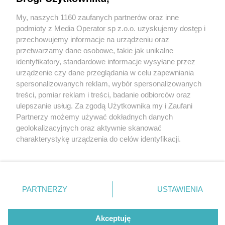
My, naszych 1160 zaufanych partnerów oraz inne
Wydawca mediów
lokalnych
podmioty z Media Operator sp z.o.o. uzyskujemy dostęp i
przechowujemy informacje na urządzeniu oraz
przetwarzamy dane osobowe, takie jak unikalne
identyfikatory, standardowe informacje wysyłane przez
urządzenie czy dane przeglądania w celu zapewniania
6 / 0
spersonalizowanych reklam, wybór spersonalizowanych
Nie zapomnij
treści, pomiar reklam i treści, badanie odbiorców oraz
zapoznać się z:
polityką prywatności
regulamin korzystania z portali
ulepszanie usług. Za zgodą Użytkownika my i Zaufani
Twoje
miasto
Skontakuj się
z nami
Partnerzy możemy używać dokładnych danych
Piekary Śląskie
Kontakt
geolokalizacyjnych oraz aktywnie skanować
Chorzów
Wydawca
charakterystykę urządzenia do celów identyfikacji.
Tarnowskie Góry
Redakcja
Ruda Śląska
Newsletter
Ponieważ cenimy Twoją prywatność, prosimy o zgodę na
Świętochłowice
Reklama
korzystanie z tych technologii poprzez kliknięcie
Tychy
„Akceptuję”. Zgoda jest dobrowolna i zawsze możesz ją
Bytom
Katowice
zmienić/wycofać klikając przycisk ustawień prywatności
REKLAMA
PARTNERZY
USTAWIENIA
Gliwice
znajdujący się w lewym dolnym rogu strony
. Niektóre
Zabrze
Zagłębie
rodzaje przetwarzania danych nie wymagają zgody
użytkownika, ale masz prawo sprzeciwić się takiemu
Akceptuję