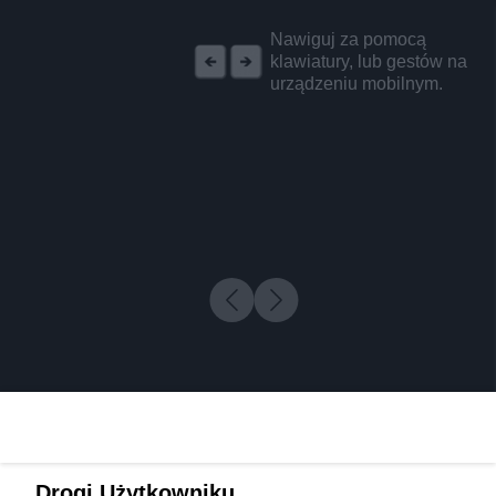
REKLAMA
Nawiguj za pomocą
klawiatury, lub gestów na
urządzeniu mobilnym.
Drogi Użytkowniku,