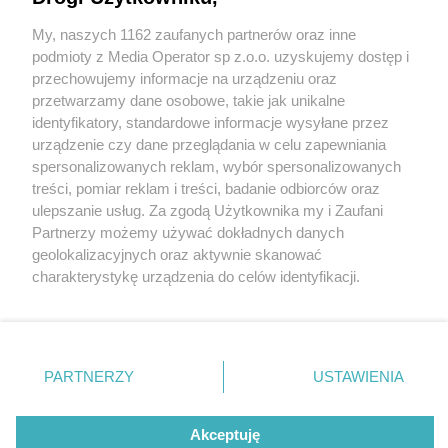
My, naszych 1162 zaufanych partnerów oraz inne
Wydawca mediów
lokalnych
podmioty z Media Operator sp z.o.o. uzyskujemy dostęp i
przechowujemy informacje na urządzeniu oraz
przetwarzamy dane osobowe, takie jak unikalne
identyfikatory, standardowe informacje wysyłane przez
urządzenie czy dane przeglądania w celu zapewniania
4 / 0
spersonalizowanych reklam, wybór spersonalizowanych
Nie zapomnij
treści, pomiar reklam i treści, badanie odbiorców oraz
zapoznać się z:
polityką prywatności
regulamin korzystania z portali
ulepszanie usług. Za zgodą Użytkownika my i Zaufani
Twoje
miasto
Skontakuj się
z nami
Partnerzy możemy używać dokładnych danych
Piekary Śląskie
Kontakt
geolokalizacyjnych oraz aktywnie skanować
Chorzów
Wydawca
charakterystykę urządzenia do celów identyfikacji.
Tarnowskie Góry
Redakcja
Ruda Śląska
Newsletter
Ponieważ cenimy Twoją prywatność, prosimy o zgodę na
Świętochłowice
Reklama
korzystanie z tych technologii poprzez kliknięcie
Tychy
„Akceptuję”. Zgoda jest dobrowolna i zawsze możesz ją
Bytom
Katowice
zmienić/wycofać klikając przycisk ustawień prywatności
REKLAMA
PARTNERZY
USTAWIENIA
Gliwice
znajdujący się w lewym dolnym rogu strony
. Niektóre
Zabrze
Zagłębie
rodzaje przetwarzania danych nie wymagają zgody
użytkownika, ale masz prawo sprzeciwić się takiemu
Akceptuję