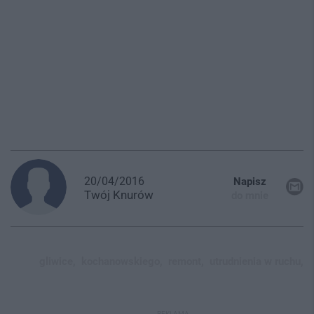
20/04/2016
Napisz
Twój
Knurów
do mnie
gliwice,
kochanowskiego,
remont,
utrudnienia w ruchu,
REKLAMA