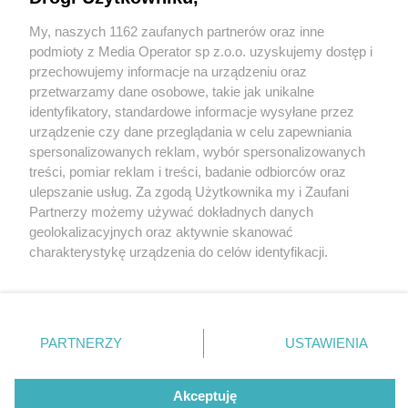
My, naszych 1162 zaufanych partnerów oraz inne
Wydawca mediów
lokalnych
podmioty z Media Operator sp z.o.o. uzyskujemy dostęp i
przechowujemy informacje na urządzeniu oraz
przetwarzamy dane osobowe, takie jak unikalne
identyfikatory, standardowe informacje wysyłane przez
urządzenie czy dane przeglądania w celu zapewniania
2 / 0
spersonalizowanych reklam, wybór spersonalizowanych
Nie zapomnij
treści, pomiar reklam i treści, badanie odbiorców oraz
zapoznać się z:
polityką prywatności
regulamin korzystania z portali
ulepszanie usług. Za zgodą Użytkownika my i Zaufani
Twoje
miasto
Skontakuj się
z nami
Partnerzy możemy używać dokładnych danych
Piekary Śląskie
Kontakt
geolokalizacyjnych oraz aktywnie skanować
Chorzów
Wydawca
charakterystykę urządzenia do celów identyfikacji.
Tarnowskie Góry
Redakcja
Ruda Śląska
Newsletter
Ponieważ cenimy Twoją prywatność, prosimy o zgodę na
Świętochłowice
Reklama
korzystanie z tych technologii poprzez kliknięcie
Tychy
„Akceptuję”. Zgoda jest dobrowolna i zawsze możesz ją
Bytom
Katowice
zmienić/wycofać klikając przycisk ustawień prywatności
REKLAMA
PARTNERZY
USTAWIENIA
Gliwice
znajdujący się w lewym dolnym rogu strony
. Niektóre
Zabrze
Zagłębie
rodzaje przetwarzania danych nie wymagają zgody
użytkownika, ale masz prawo sprzeciwić się takiemu
Akceptuję