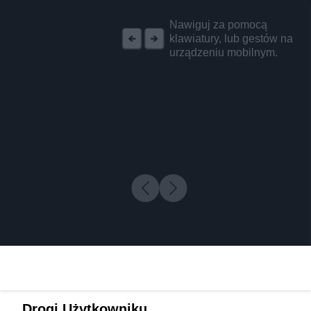
REKLAMA
Nawiguj za pomocą
klawiatury, lub gestów na
urządzeniu mobilnym.
Drogi Użytkowniku,