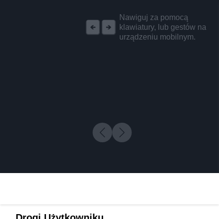
REKLAMA
Nawiguj za pomocą
klawiatury, lub gestów na
urządzeniu mobilnym.
Drogi Użytkowniku,