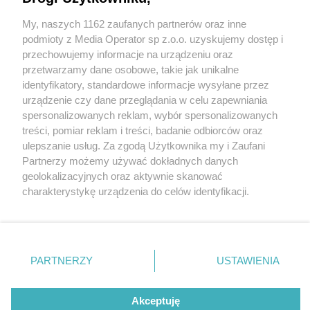
My, naszych 1162 zaufanych partnerów oraz inne
Wydawca mediów
lokalnych
podmioty z Media Operator sp z.o.o. uzyskujemy dostęp i
przechowujemy informacje na urządzeniu oraz
przetwarzamy dane osobowe, takie jak unikalne
identyfikatory, standardowe informacje wysyłane przez
urządzenie czy dane przeglądania w celu zapewniania
2 / 0
spersonalizowanych reklam, wybór spersonalizowanych
Nie zapomnij
treści, pomiar reklam i treści, badanie odbiorców oraz
zapoznać się z:
polityką prywatności
regulamin korzystania z portali
ulepszanie usług. Za zgodą Użytkownika my i Zaufani
Twoje
miasto
Skontakuj się
z nami
Partnerzy możemy używać dokładnych danych
Piekary Śląskie
Kontakt
geolokalizacyjnych oraz aktywnie skanować
Chorzów
Wydawca
charakterystykę urządzenia do celów identyfikacji.
Tarnowskie Góry
Redakcja
Ruda Śląska
Newsletter
Ponieważ cenimy Twoją prywatność, prosimy o zgodę na
Świętochłowice
Reklama
korzystanie z tych technologii poprzez kliknięcie
Tychy
„Akceptuję”. Zgoda jest dobrowolna i zawsze możesz ją
Bytom
Katowice
zmienić/wycofać klikając przycisk ustawień prywatności
REKLAMA
PARTNERZY
USTAWIENIA
Gliwice
znajdujący się w lewym dolnym rogu strony
. Niektóre
Zabrze
Zagłębie
rodzaje przetwarzania danych nie wymagają zgody
użytkownika, ale masz prawo sprzeciwić się takiemu
Akceptuję