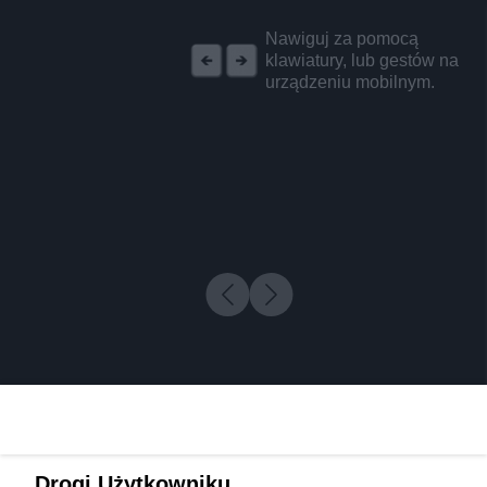
REKLAMA
Nawiguj za pomocą
klawiatury, lub gestów na
urządzeniu mobilnym.
Drogi Użytkowniku,