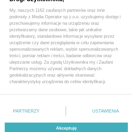
My, naszych 1162 zaufanych partnerów oraz inne
Wydawca mediów
lokalnych
podmioty z Media Operator sp z.o.o. uzyskujemy dostęp i
przechowujemy informacje na urządzeniu oraz
przetwarzamy dane osobowe, takie jak unikalne
identyfikatory, standardowe informacje wysyłane przez
urządzenie czy dane przeglądania w celu zapewniania
7 / 0
spersonalizowanych reklam, wybór spersonalizowanych
Nie zapomnij
treści, pomiar reklam i treści, badanie odbiorców oraz
zapoznać się z:
polityką prywatności
regulamin korzystania z portali
ulepszanie usług. Za zgodą Użytkownika my i Zaufani
Twoje
miasto
Skontakuj się
z nami
Partnerzy możemy używać dokładnych danych
Piekary Śląskie
Kontakt
geolokalizacyjnych oraz aktywnie skanować
Chorzów
Wydawca
charakterystykę urządzenia do celów identyfikacji.
Tarnowskie Góry
Redakcja
Ruda Śląska
Newsletter
Ponieważ cenimy Twoją prywatność, prosimy o zgodę na
Świętochłowice
Reklama
korzystanie z tych technologii poprzez kliknięcie
Tychy
„Akceptuję”. Zgoda jest dobrowolna i zawsze możesz ją
Bytom
Katowice
zmienić/wycofać klikając przycisk ustawień prywatności
REKLAMA
PARTNERZY
USTAWIENIA
Gliwice
znajdujący się w lewym dolnym rogu strony
. Niektóre
Zabrze
Zagłębie
rodzaje przetwarzania danych nie wymagają zgody
użytkownika, ale masz prawo sprzeciwić się takiemu
Akceptuję