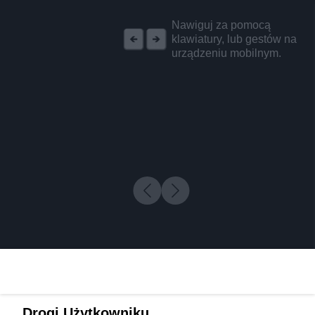
REKLAMA
Nawiguj za pomocą
klawiatury, lub gestów na
urządzeniu mobilnym.
Drogi Użytkowniku,