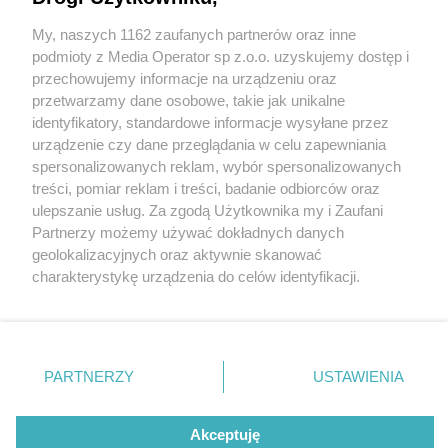
My, naszych 1162 zaufanych partnerów oraz inne
Wydawca mediów
lokalnych
podmioty z Media Operator sp z.o.o. uzyskujemy dostęp i
przechowujemy informacje na urządzeniu oraz
przetwarzamy dane osobowe, takie jak unikalne
identyfikatory, standardowe informacje wysyłane przez
urządzenie czy dane przeglądania w celu zapewniania
1 / 0
spersonalizowanych reklam, wybór spersonalizowanych
Nie zapomnij
treści, pomiar reklam i treści, badanie odbiorców oraz
zapoznać się z:
polityką prywatności
regulamin korzystania z portali
ulepszanie usług. Za zgodą Użytkownika my i Zaufani
Twoje
miasto
Skontakuj się
z nami
Partnerzy możemy używać dokładnych danych
Piekary Śląskie
Kontakt
geolokalizacyjnych oraz aktywnie skanować
Chorzów
Wydawca
charakterystykę urządzenia do celów identyfikacji.
Tarnowskie Góry
Redakcja
Ruda Śląska
Newsletter
Ponieważ cenimy Twoją prywatność, prosimy o zgodę na
Świętochłowice
Reklama
korzystanie z tych technologii poprzez kliknięcie
Tychy
„Akceptuję”. Zgoda jest dobrowolna i zawsze możesz ją
Bytom
Katowice
zmienić/wycofać klikając przycisk ustawień prywatności
REKLAMA
PARTNERZY
USTAWIENIA
Gliwice
znajdujący się w lewym dolnym rogu strony
. Niektóre
Zabrze
Zagłębie
rodzaje przetwarzania danych nie wymagają zgody
użytkownika, ale masz prawo sprzeciwić się takiemu
Akceptuję