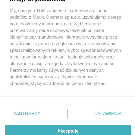
poszukują prawowitych właścicieli
My, naszych 1162 zaufanych partnerów oraz inne
Wydawca mediów
lokalnych
podmioty z Media Operator sp z.o.o. uzyskujemy dostęp i
przechowujemy informacje na urządzeniu oraz
przetwarzamy dane osobowe, takie jak unikalne
identyfikatory, standardowe informacje wysyłane przez
2 / 10
urządzenie czy dane przeglądania w celu zapewniania
spersonalizowanych reklam, wybór spersonalizowanych
Sprzęt odzyskany przez
Nie zapomnij
treści, pomiar reklam i treści, badanie odbiorców oraz
zapoznać się z:
polityką prywatności
regulamin korzystania z portali
ulepszanie usług. Za zgodą Użytkownika my i Zaufani
policjantów z Zabrza
Twoje
miasto
Skontakuj się
z nami
Partnerzy możemy używać dokładnych danych
Piekary Śląskie
Kontakt
geolokalizacyjnych oraz aktywnie skanować
Chorzów
Wydawca
charakterystykę urządzenia do celów identyfikacji.
Tarnowskie Góry
Redakcja
Ruda Śląska
Newsletter
Ponieważ cenimy Twoją prywatność, prosimy o zgodę na
Świętochłowice
Reklama
korzystanie z tych technologii poprzez kliknięcie
Tychy
„Akceptuję”. Zgoda jest dobrowolna i zawsze możesz ją
Bytom
Katowice
zmienić/wycofać klikając przycisk ustawień prywatności
REKLAMA
PARTNERZY
USTAWIENIA
Gliwice
znajdujący się w lewym dolnym rogu strony
. Niektóre
Zabrze
Zagłębie
rodzaje przetwarzania danych nie wymagają zgody
użytkownika, ale masz prawo sprzeciwić się takiemu
Akceptuję