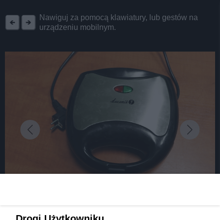
REKLAMA
Nawiguj za pomocą klawiatury, lub gestów na
urządzeniu mobilnym.
fot: Komenda Miejska Policji w Zabrzu
Policjanci odzyskali skradziony łup. Teraz
Drogi Użytkowniku,