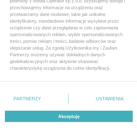
podmioty z Media Operator sp z.o.o. uzyskujemy dostęp i
Katowice
przechowujemy informacje na urządzeniu oraz
Gliwice
Zabrze
przetwarzamy dane osobowe, takie jak unikalne
Zagłębie
identyfikatory, standardowe informacje wysyłane przez
urządzenie czy dane przeglądania w celu zapewniania
spersonalizowanych reklam, wybór spersonalizowanych
treści, pomiar reklam i treści, badanie odbiorców oraz
2 / 1
ulepszanie usług. Za zgodą Użytkownika my i Zaufani
Partnerzy możemy używać dokładnych danych
geolokalizacyjnych oraz aktywnie skanować
charakterystykę urządzenia do celów identyfikacji.
Ponieważ cenimy Twoją prywatność, prosimy o zgodę na
korzystanie z tych technologii poprzez kliknięcie
„Akceptuję”. Zgoda jest dobrowolna i zawsze możesz ją
zmienić/wycofać klikając przycisk ustawień prywatności
REKLAMA
PARTNERZY
USTAWIENIA
znajdujący się w lewym dolnym rogu strony
. Niektóre
rodzaje przetwarzania danych nie wymagają zgody
użytkownika, ale masz prawo sprzeciwić się takiemu
Akceptuję
przetwarzaniu. Preferencje będą miały zastosowania tylko
na tej witrynie.