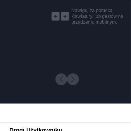
REKLAMA
Nawiguj za pomocą
klawiatury, lub gestów na
urządzeniu mobilnym.
Drogi Użytkowniku,