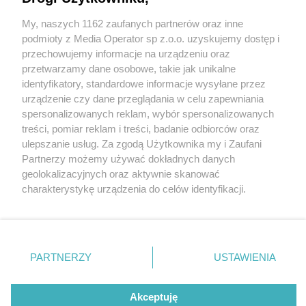
My, naszych 1162 zaufanych partnerów oraz inne
Wydawca mediów
lokalnych
podmioty z Media Operator sp z.o.o. uzyskujemy dostęp i
przechowujemy informacje na urządzeniu oraz
przetwarzamy dane osobowe, takie jak unikalne
identyfikatory, standardowe informacje wysyłane przez
urządzenie czy dane przeglądania w celu zapewniania
2 / 0
spersonalizowanych reklam, wybór spersonalizowanych
Nie zapomnij
treści, pomiar reklam i treści, badanie odbiorców oraz
zapoznać się z:
polityką prywatności
regulamin korzystania z portali
ulepszanie usług. Za zgodą Użytkownika my i Zaufani
Twoje
miasto
Skontakuj się
z nami
Partnerzy możemy używać dokładnych danych
Piekary Śląskie
Kontakt
geolokalizacyjnych oraz aktywnie skanować
Chorzów
Wydawca
charakterystykę urządzenia do celów identyfikacji.
Tarnowskie Góry
Redakcja
Ruda Śląska
Newsletter
Ponieważ cenimy Twoją prywatność, prosimy o zgodę na
Świętochłowice
Reklama
korzystanie z tych technologii poprzez kliknięcie
Tychy
„Akceptuję”. Zgoda jest dobrowolna i zawsze możesz ją
Bytom
Katowice
zmienić/wycofać klikając przycisk ustawień prywatności
REKLAMA
PARTNERZY
USTAWIENIA
Gliwice
znajdujący się w lewym dolnym rogu strony
. Niektóre
Zabrze
Zagłębie
rodzaje przetwarzania danych nie wymagają zgody
użytkownika, ale masz prawo sprzeciwić się takiemu
Akceptuję