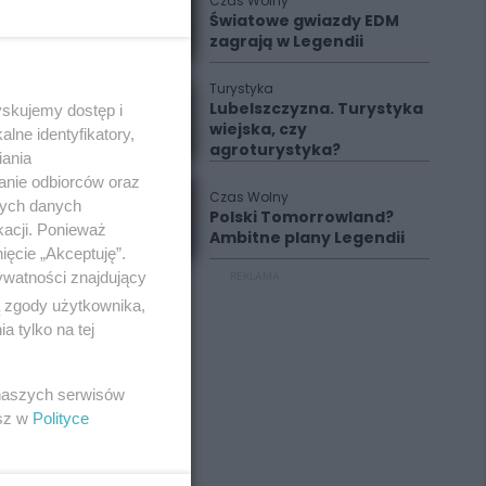
Czas Wolny
Światowe gwiazdy EDM
zagrają w Legendii
Turystyka
Lubelszczyzna. Turystyka
yskujemy dostęp i
wiejska, czy
lne identyfikatory,
agroturystyka?
iania
anie odbiorców oraz
Czas Wolny
nych danych
Polski Tomorrowland?
kacji. Ponieważ
Ambitne plany Legendii
ięcie „Akceptuję”.
ywatności znajdujący
REKLAMA
ą zgody użytkownika,
 tylko na tej
 naszych serwisów
esz w
Polityce