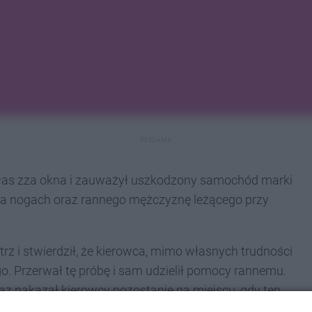
REKLAMA
ałas zza okna i zauważył uszkodzony samochód marki
 na nogach oraz rannego mężczyznę leżącego przy
z i stwierdził, że kierowca, mimo własnych trudności
 Przerwał tę próbę i sam udzielił pomocy rannemu.
az nakazał kierowcy pozostanie na miejscu, gdy ten