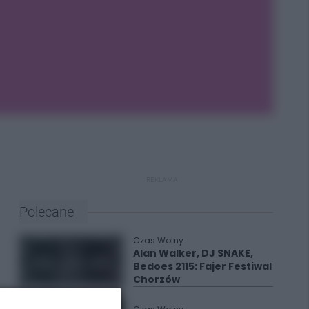
REKLAMA
Polecane
Czas Wolny
Alan Walker, DJ SNAKE,
Bedoes 2115: Fajer Festiwal
Chorzów