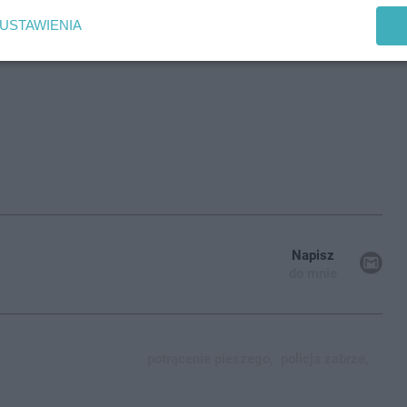
USTAWIENIA
Napisz
do mnie
potrącenie pieszego,
policja zabrze,