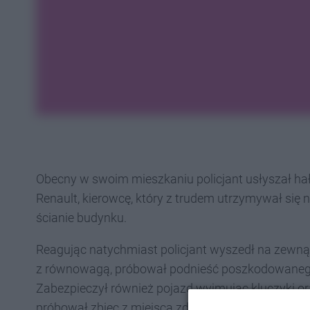
Obecny w swoim mieszkaniu policjant usłyszał h
Renault, kierowcę, który z trudem utrzymywał się
ścianie budynku.
Reagując natychmiast policjant wyszedł na zewnątr
z równowagą, próbował podnieść poszkodowanego.
Zabezpieczył również pojazd wyjmując kluczyki or
próbował zbiec z miejsca zdarzenia.