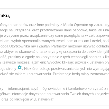
ustalono, że kierowca miał ponad 2,5 promila alkoholu
niku,
ą złamanej miednicy został przewieziony do
fanych partnerów oraz inne podmioty z Media Operator sp z.o.o. uz
cje na urządzeniu oraz przetwarzamy dane osobowe, takie jak unika
o sprawą zajmie się sąd. Za spowodowanie wypadku w
je wysyłane przez urządzenie czy dane przeglądania w celu zapewn
klam, wybór spersonalizowanych treści, pomiar reklam i treści, bad
zbawienia wolności.
 zgodą Użytkownika my i Zaufani Partnerzy możemy używać dokład
az aktywnie skanować charakterystykę urządzenia do celów identyfi
ść, prosimy o zgodę na korzystanie z tych technologii poprzez klikn
a i zawsze możesz ją zmienić/wycofać klikając przycisk ustawień pr
ogu strony
. Niektóre rodzaje przetwarzania danych nie wymagaj
iwić się takiemu przetwarzaniu. Preferencje będą miały zastosowania
szymi informacjami, abyś mógł świadomie i komfortowo korzystać z
gółowe informacje dotyczące przetwarzania Twoich danych znajdzi
s
oraz po kliknięciu w „Ustawienia”.