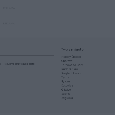
REKLAMA
REKLAMA
Twoje
miasto
Piekary Śląskie
Chorzów
i
regulamin korzystania z portali
Tarnowskie Góry
Ruda Śląska
Świętochłowice
Tychy
Bytom
Katowice
Gliwice
Zabrze
Zagłębie