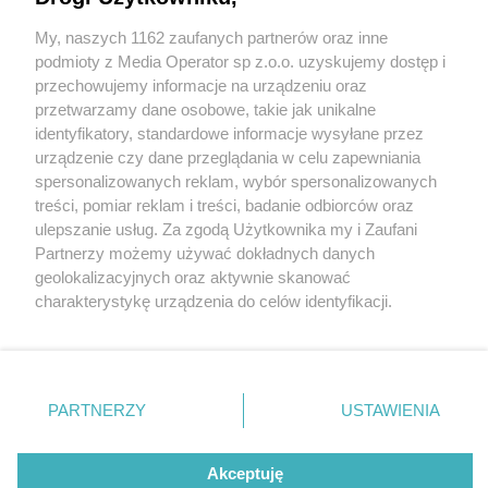
My, naszych 1162 zaufanych partnerów oraz inne
Wydawca mediów
lokalnych
podmioty z Media Operator sp z.o.o. uzyskujemy dostęp i
przechowujemy informacje na urządzeniu oraz
przetwarzamy dane osobowe, takie jak unikalne
identyfikatory, standardowe informacje wysyłane przez
urządzenie czy dane przeglądania w celu zapewniania
3 / 0
spersonalizowanych reklam, wybór spersonalizowanych
Nie zapomnij
treści, pomiar reklam i treści, badanie odbiorców oraz
zapoznać się z:
polityką prywatności
regulamin korzystania z portali
ulepszanie usług. Za zgodą Użytkownika my i Zaufani
Twoje
miasto
Skontakuj się
z nami
Partnerzy możemy używać dokładnych danych
Piekary Śląskie
Kontakt
geolokalizacyjnych oraz aktywnie skanować
Chorzów
Wydawca
charakterystykę urządzenia do celów identyfikacji.
Tarnowskie Góry
Redakcja
Ruda Śląska
Newsletter
Ponieważ cenimy Twoją prywatność, prosimy o zgodę na
Świętochłowice
Reklama
korzystanie z tych technologii poprzez kliknięcie
Tychy
„Akceptuję”. Zgoda jest dobrowolna i zawsze możesz ją
Bytom
Katowice
zmienić/wycofać klikając przycisk ustawień prywatności
REKLAMA
PARTNERZY
USTAWIENIA
Gliwice
znajdujący się w lewym dolnym rogu strony
. Niektóre
Zabrze
Zagłębie
rodzaje przetwarzania danych nie wymagają zgody
użytkownika, ale masz prawo sprzeciwić się takiemu
Akceptuję