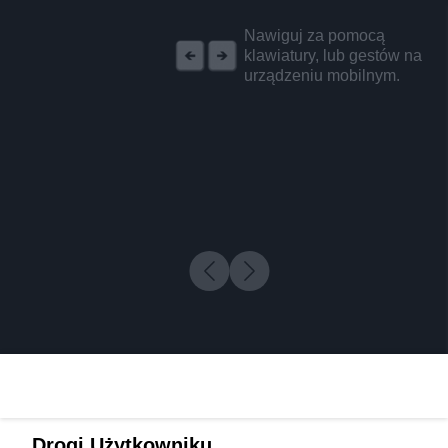
REKLAMA
Nawiguj za pomocą
klawiatury, lub gestów na
urządzeniu mobilnym.
Drogi Użytkowniku,