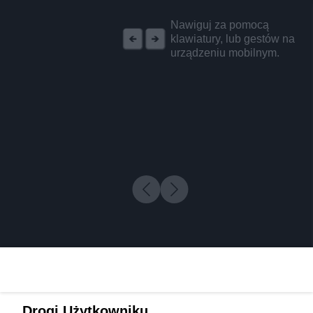
REKLAMA
Nawiguj za pomocą
klawiatury, lub gestów na
urządzeniu mobilnym.
Drogi Użytkowniku,