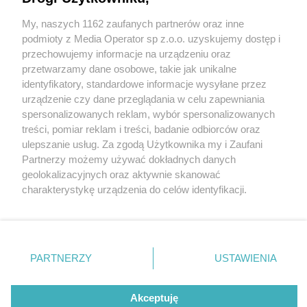
My, naszych 1162 zaufanych partnerów oraz inne
Wydawca mediów
lokalnych
podmioty z Media Operator sp z.o.o. uzyskujemy dostęp i
przechowujemy informacje na urządzeniu oraz
przetwarzamy dane osobowe, takie jak unikalne
identyfikatory, standardowe informacje wysyłane przez
urządzenie czy dane przeglądania w celu zapewniania
2 / 0
spersonalizowanych reklam, wybór spersonalizowanych
Nie zapomnij
treści, pomiar reklam i treści, badanie odbiorców oraz
zapoznać się z:
polityką prywatności
regulamin korzystania z portali
ulepszanie usług. Za zgodą Użytkownika my i Zaufani
Twoje
miasto
Skontakuj się
z nami
Partnerzy możemy używać dokładnych danych
Piekary Śląskie
Kontakt
geolokalizacyjnych oraz aktywnie skanować
Chorzów
Wydawca
charakterystykę urządzenia do celów identyfikacji.
Tarnowskie Góry
Redakcja
Ruda Śląska
Newsletter
Ponieważ cenimy Twoją prywatność, prosimy o zgodę na
Świętochłowice
Reklama
korzystanie z tych technologii poprzez kliknięcie
Tychy
„Akceptuję”. Zgoda jest dobrowolna i zawsze możesz ją
Bytom
Katowice
zmienić/wycofać klikając przycisk ustawień prywatności
REKLAMA
PARTNERZY
USTAWIENIA
Gliwice
znajdujący się w lewym dolnym rogu strony
. Niektóre
Zabrze
Zagłębie
rodzaje przetwarzania danych nie wymagają zgody
użytkownika, ale masz prawo sprzeciwić się takiemu
Akceptuję