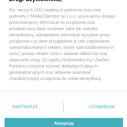
My, naszych 1162 zaufanych partnerów oraz inne
Wydawca mediów
lokalnych
podmioty z Media Operator sp z.o.o. uzyskujemy dostęp i
przechowujemy informacje na urządzeniu oraz
przetwarzamy dane osobowe, takie jak unikalne
identyfikatory, standardowe informacje wysyłane przez
urządzenie czy dane przeglądania w celu zapewniania
4 / 0
spersonalizowanych reklam, wybór spersonalizowanych
Nie zapomnij
treści, pomiar reklam i treści, badanie odbiorców oraz
zapoznać się z:
polityką prywatności
regulamin korzystania z portali
ulepszanie usług. Za zgodą Użytkownika my i Zaufani
Twoje
miasto
Skontakuj się
z nami
Partnerzy możemy używać dokładnych danych
Piekary Śląskie
Kontakt
geolokalizacyjnych oraz aktywnie skanować
Chorzów
Wydawca
charakterystykę urządzenia do celów identyfikacji.
Tarnowskie Góry
Redakcja
Ruda Śląska
Newsletter
Ponieważ cenimy Twoją prywatność, prosimy o zgodę na
Świętochłowice
Reklama
korzystanie z tych technologii poprzez kliknięcie
Tychy
„Akceptuję”. Zgoda jest dobrowolna i zawsze możesz ją
Bytom
Katowice
zmienić/wycofać klikając przycisk ustawień prywatności
REKLAMA
PARTNERZY
USTAWIENIA
Gliwice
znajdujący się w lewym dolnym rogu strony
. Niektóre
Zabrze
Zagłębie
rodzaje przetwarzania danych nie wymagają zgody
użytkownika, ale masz prawo sprzeciwić się takiemu
Akceptuję