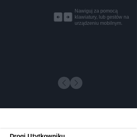
REKLAMA
Nawiguj za pomocą
klawiatury, lub gestów na
urządzeniu mobilnym.
Drogi Użytkowniku,