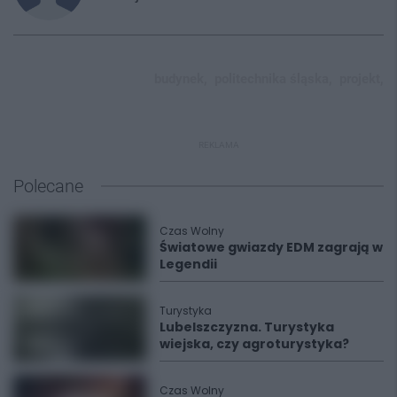
budynek,
politechnika śląska,
projekt,
REKLAMA
Polecane
Czas Wolny
Światowe gwiazdy EDM zagrają w
Legendii
Turystyka
Lubelszczyzna. Turystyka
wiejska, czy agroturystyka?
Czas Wolny