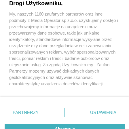
Drogi Użytkowniku,
Wydawca mediów
lokalnych
My, naszych 1160 zaufanych partnerów oraz inne
podmioty z Media Operator sp z.o.o. uzyskujemy dostęp i
przechowujemy informacje na urządzeniu oraz
przetwarzamy dane osobowe, takie jak unikalne
identyfikatory, standardowe informacje wysyłane przez
urządzenie czy dane przeglądania w celu zapewniania
Nie zapomnij
spersonalizowanych reklam, wybór spersonalizowanych
zapoznać się z:
polityką prywatności
regulamin korzystania z portali
treści, pomiar reklam i treści, badanie odbiorców oraz
Twoje
miasto
Skontakuj się
z nami
ulepszanie usług. Za zgodą Użytkownika my i Zaufani
Piekary Śląskie
Kontakt
Partnerzy możemy używać dokładnych danych
Chorzów
Wydawca
Tarnowskie Góry
Redakcja
geolokalizacyjnych oraz aktywnie skanować
Ruda Śląska
Newsletter
charakterystykę urządzenia do celów identyfikacji.
Świętochłowice
Reklama
Ponieważ cenimy Twoją prywatność, prosimy o zgodę na
Tychy
Bytom
korzystanie z tych technologii poprzez kliknięcie
Katowice
„Akceptuję”. Zgoda jest dobrowolna i zawsze możesz ją
Gliwice
Zabrze
zmienić/wycofać klikając przycisk ustawień prywatności
PARTNERZY
USTAWIENIA
Zagłębie
znajdujący się w lewym dolnym rogu strony
. Niektóre
rodzaje przetwarzania danych nie wymagają zgody
Akceptuję