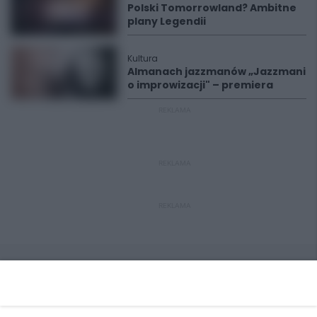
Polski Tomorrowland? Ambitne
plany Legendii
Kultura
Almanach jazzmanów „Jazzmani
o improwizacji" – premiera
REKLAMA
REKLAMA
REKLAMA