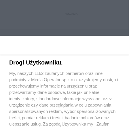
REKLAMA
Drogi Użytkowniku,
Wydawca mediów
lokalnych
My, naszych 1162 zaufanych partnerów oraz inne
podmioty z Media Operator sp z.o.o. uzyskujemy dostęp i
przechowujemy informacje na urządzeniu oraz
przetwarzamy dane osobowe, takie jak unikalne
identyfikatory, standardowe informacje wysyłane przez
urządzenie czy dane przeglądania w celu zapewniania
Nie zapomnij
spersonalizowanych reklam, wybór spersonalizowanych
zapoznać się z:
polityką prywatności
regulamin korzystania z portali
treści, pomiar reklam i treści, badanie odbiorców oraz
Twoje
miasto
Skontakuj się
z nami
ulepszanie usług. Za zgodą Użytkownika my i Zaufani
Piekary Śląskie
Kontakt