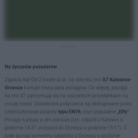
REKLAMA
Na życzenie pasażerów
Zgadza się! Od 2 kwietnia br. na odcinku linii
S7 Katowice-
Orzesze
kursuje nowa para pociągów. Co więcej, pociągi
na linii S7 zatrzymują się na wszystkich przystankach na
swojej trasie. Dodatkowe połączenia są obsługiwane przez
czteroczłonowe pojazdy
typu EN76
, czyli popularne
„Elfy”
.
Pociągi kursują w dni robocze (tzn. odjazd z Katowic o
godzinie 14:37, przyjazd do Orzesza o godzinie 15:17). Z
kolei pociąg powrotny odjeżdża z Orzesza o godzinie