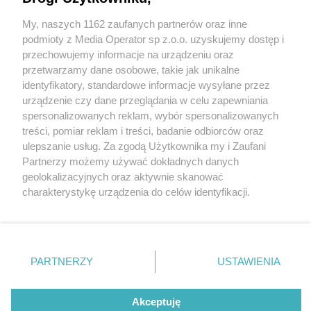
My, naszych 1162 zaufanych partnerów oraz inne
Wydawca mediów
lokalnych
podmioty z Media Operator sp z.o.o. uzyskujemy dostęp i
przechowujemy informacje na urządzeniu oraz
przetwarzamy dane osobowe, takie jak unikalne
identyfikatory, standardowe informacje wysyłane przez
urządzenie czy dane przeglądania w celu zapewniania
1 / 0
spersonalizowanych reklam, wybór spersonalizowanych
Nie zapomnij
treści, pomiar reklam i treści, badanie odbiorców oraz
zapoznać się z:
polityką prywatności
regulamin korzystania z portali
ulepszanie usług. Za zgodą Użytkownika my i Zaufani
Twoje
miasto
Skontakuj się
z nami
Partnerzy możemy używać dokładnych danych
Piekary Śląskie
Kontakt
geolokalizacyjnych oraz aktywnie skanować
Chorzów
Wydawca
charakterystykę urządzenia do celów identyfikacji.
Tarnowskie Góry
Redakcja
Ruda Śląska
Newsletter
Ponieważ cenimy Twoją prywatność, prosimy o zgodę na
Świętochłowice
Reklama
korzystanie z tych technologii poprzez kliknięcie
Tychy
„Akceptuję”. Zgoda jest dobrowolna i zawsze możesz ją
Bytom
Katowice
zmienić/wycofać klikając przycisk ustawień prywatności
REKLAMA
PARTNERZY
USTAWIENIA
Gliwice
znajdujący się w lewym dolnym rogu strony
. Niektóre
Zabrze
Zagłębie
rodzaje przetwarzania danych nie wymagają zgody
użytkownika, ale masz prawo sprzeciwić się takiemu
Akceptuję