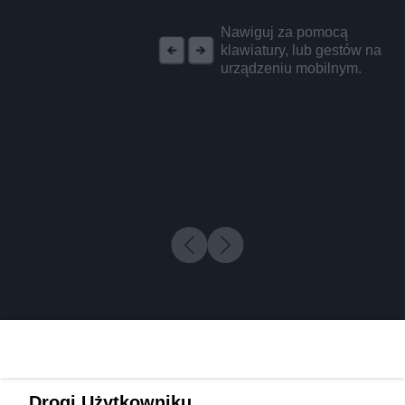
REKLAMA
Nawiguj za pomocą
klawiatury, lub gestów na
urządzeniu mobilnym.
Drogi Użytkowniku,