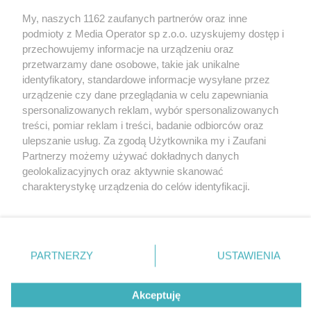
Wydawca mediów
lokalnych
My, naszych 1162 zaufanych partnerów oraz inne
podmioty z Media Operator sp z.o.o. uzyskujemy dostęp i
przechowujemy informacje na urządzeniu oraz
przetwarzamy dane osobowe, takie jak unikalne
identyfikatory, standardowe informacje wysyłane przez
urządzenie czy dane przeglądania w celu zapewniania
Nie zapomnij
spersonalizowanych reklam, wybór spersonalizowanych
zapoznać się z:
polityką prywatności
regulamin korzystania z portali
treści, pomiar reklam i treści, badanie odbiorców oraz
Twoje
miasto
Skontakuj się
z nami
ulepszanie usług. Za zgodą Użytkownika my i Zaufani
Piekary Śląskie
Kontakt
Partnerzy możemy używać dokładnych danych
Chorzów
Wydawca
Tarnowskie Góry
Redakcja
geolokalizacyjnych oraz aktywnie skanować
Ruda Śląska
Newsletter
charakterystykę urządzenia do celów identyfikacji.
Świętochłowice
Reklama
Ponieważ cenimy Twoją prywatność, prosimy o zgodę na
Tychy
Bytom
korzystanie z tych technologii poprzez kliknięcie
Katowice
„Akceptuję”. Zgoda jest dobrowolna i zawsze możesz ją
Gliwice
Zabrze
zmienić/wycofać klikając przycisk ustawień prywatności
PARTNERZY
USTAWIENIA
Zagłębie
znajdujący się w lewym dolnym rogu strony
. Niektóre
rodzaje przetwarzania danych nie wymagają zgody
Akceptuję
użytkownika, ale masz prawo sprzeciwić się takiemu
przetwarzaniu. Preferencje będą miały zastosowania tylko