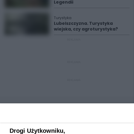
Legendii
Turystyka
Lubelszczyzna. Turystyka
wiejska, czy agroturystyka?
REKLAMA
REKLAMA
REKLAMA
Drogi Użytkowniku,