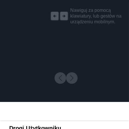
REKLAMA
Nawiguj za pomocą
klawiatury, lub gestów na
urządzeniu mobilnym.
Drogi Użytkowniku,