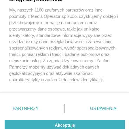
My, naszych 1160 zaufanych partnerów oraz inne
Wydawca mediów
lokalnych
podmioty z Media Operator sp z.o.o. uzyskujemy dostęp i
przechowujemy informacje na urządzeniu oraz
przetwarzamy dane osobowe, takie jak unikalne
identyfikatory, standardowe informacje wysyłane przez
urządzenie czy dane przeglądania w celu zapewniania
2 / 0
spersonalizowanych reklam, wybór spersonalizowanych
Nie zapomnij
treści, pomiar reklam i treści, badanie odbiorców oraz
zapoznać się z:
polityką prywatności
regulamin korzystania z portali
ulepszanie usług. Za zgodą Użytkownika my i Zaufani
Twoje
miasto
Skontakuj się
z nami
Partnerzy możemy używać dokładnych danych
Piekary Śląskie
Kontakt
geolokalizacyjnych oraz aktywnie skanować
Chorzów
Wydawca
charakterystykę urządzenia do celów identyfikacji.
Tarnowskie Góry
Redakcja
Ruda Śląska
Newsletter
Ponieważ cenimy Twoją prywatność, prosimy o zgodę na
Świętochłowice
Reklama
korzystanie z tych technologii poprzez kliknięcie
Tychy
„Akceptuję”. Zgoda jest dobrowolna i zawsze możesz ją
Bytom
Katowice
zmienić/wycofać klikając przycisk ustawień prywatności
REKLAMA
PARTNERZY
USTAWIENIA
Gliwice
znajdujący się w lewym dolnym rogu strony
. Niektóre
Zabrze
Zagłębie
rodzaje przetwarzania danych nie wymagają zgody
użytkownika, ale masz prawo sprzeciwić się takiemu
Akceptuję