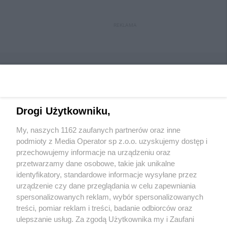
REKLAMA
Drogi Użytkowniku,
Wydawca mediów
lokalnych
My, naszych 1162 zaufanych partnerów oraz inne
podmioty z Media Operator sp z.o.o. uzyskujemy dostęp i
przechowujemy informacje na urządzeniu oraz
przetwarzamy dane osobowe, takie jak unikalne
identyfikatory, standardowe informacje wysyłane przez
urządzenie czy dane przeglądania w celu zapewniania
Nie zapomnij
spersonalizowanych reklam, wybór spersonalizowanych
zapoznać się z:
polityką prywatności
regulamin korzystania z portali
treści, pomiar reklam i treści, badanie odbiorców oraz
Twoje
miasto
Skontakuj się
z nami
ulepszanie usług. Za zgodą Użytkownika my i Zaufani
Piekary Śląskie
Kontakt