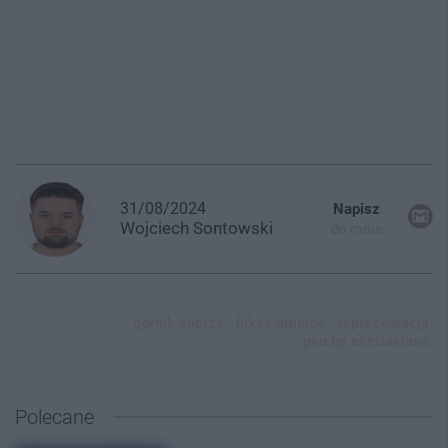
31/08/2024
Napisz
Wojciech
Sontowski
do mnie
górnik zabrze,
lukáš ambros,
reprezentacja,
pko bp ekstraklasa,
Polecane