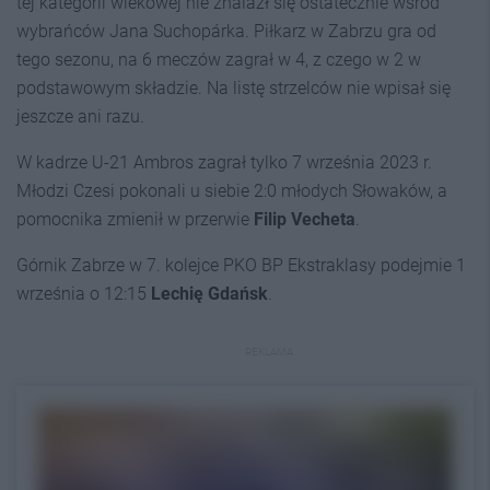
tej kategorii wiekowej nie znalazł się ostatecznie wśród
wybrańców Jana Suchopárka. Piłkarz w Zabrzu gra od
tego sezonu, na 6 meczów zagrał w 4, z czego w 2 w
podstawowym składzie. Na listę strzelców nie wpisał się
jeszcze ani razu.
W kadrze U-21 Ambros zagrał tylko 7 września 2023 r.
Młodzi Czesi pokonali u siebie 2:0 młodych Słowaków, a
pomocnika zmienił w przerwie
Filip Vecheta
.
Górnik Zabrze w 7. kolejce PKO BP Ekstraklasy podejmie 1
września o 12:15
Lechię Gdańsk
.
REKLAMA