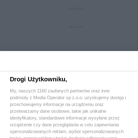
REKLAMA
REKLAMA
Drogi Użytkowniku,
Wydawca mediów
lokalnych
My, naszych 1160 zaufanych partnerów oraz inne
podmioty z Media Operator sp z.o.o. uzyskujemy dostęp i
przechowujemy informacje na urządzeniu oraz
przetwarzamy dane osobowe, takie jak unikalne
identyfikatory, standardowe informacje wysyłane przez
urządzenie czy dane przeglądania w celu zapewniania
Nie zapomnij
spersonalizowanych reklam, wybór spersonalizowanych
zapoznać się z:
polityką prywatności
regulamin korzystania z portali
treści, pomiar reklam i treści, badanie odbiorców oraz