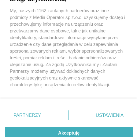
My, naszych 1162 zaufanych partnerów oraz inne
Wydawca mediów
lokalnych
podmioty z Media Operator sp z.o.o. uzyskujemy dostęp i
przechowujemy informacje na urządzeniu oraz
przetwarzamy dane osobowe, takie jak unikalne
identyfikatory, standardowe informacje wysyłane przez
urządzenie czy dane przeglądania w celu zapewniania
6 / 0
spersonalizowanych reklam, wybór spersonalizowanych
Nie zapomnij
treści, pomiar reklam i treści, badanie odbiorców oraz
zapoznać się z:
polityką prywatności
regulamin korzystania z portali
ulepszanie usług. Za zgodą Użytkownika my i Zaufani
Twoje
miasto
Skontakuj się
z nami
Partnerzy możemy używać dokładnych danych
Piekary Śląskie
Kontakt
geolokalizacyjnych oraz aktywnie skanować
Chorzów
Wydawca
charakterystykę urządzenia do celów identyfikacji.
Tarnowskie Góry
Redakcja
Ruda Śląska
Newsletter
Ponieważ cenimy Twoją prywatność, prosimy o zgodę na
Świętochłowice
Reklama
korzystanie z tych technologii poprzez kliknięcie
Tychy
„Akceptuję”. Zgoda jest dobrowolna i zawsze możesz ją
Bytom
Katowice
zmienić/wycofać klikając przycisk ustawień prywatności
REKLAMA
PARTNERZY
USTAWIENIA
Gliwice
znajdujący się w lewym dolnym rogu strony
. Niektóre
Zabrze
Zagłębie
rodzaje przetwarzania danych nie wymagają zgody
użytkownika, ale masz prawo sprzeciwić się takiemu
Akceptuję