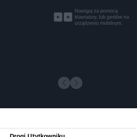
REKLAMA
Nawiguj za pomocą
klawiatury, lub gestów na
urządzeniu mobilnym.
Drogi Użytkowniku,