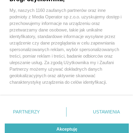
My, naszych 1160 zaufanych partnerów oraz inne
Wydawca mediów
lokalnych
podmioty z Media Operator sp z.o.o. uzyskujemy dostęp i
przechowujemy informacje na urządzeniu oraz
przetwarzamy dane osobowe, takie jak unikalne
identyfikatory, standardowe informacje wysyłane przez
urządzenie czy dane przeglądania w celu zapewniania
2 / 0
spersonalizowanych reklam, wybór spersonalizowanych
Nie zapomnij
treści, pomiar reklam i treści, badanie odbiorców oraz
zapoznać się z:
polityką prywatności
regulamin korzystania z portali
ulepszanie usług. Za zgodą Użytkownika my i Zaufani
Twoje
miasto
Skontakuj się
z nami
Partnerzy możemy używać dokładnych danych
Piekary Śląskie
Kontakt
geolokalizacyjnych oraz aktywnie skanować
Chorzów
Wydawca
charakterystykę urządzenia do celów identyfikacji.
Tarnowskie Góry
Redakcja
Ruda Śląska
Newsletter
Ponieważ cenimy Twoją prywatność, prosimy o zgodę na
Świętochłowice
Reklama
korzystanie z tych technologii poprzez kliknięcie
Tychy
„Akceptuję”. Zgoda jest dobrowolna i zawsze możesz ją
Bytom
Katowice
zmienić/wycofać klikając przycisk ustawień prywatności
REKLAMA
PARTNERZY
USTAWIENIA
Gliwice
znajdujący się w lewym dolnym rogu strony
. Niektóre
Zabrze
Zagłębie
rodzaje przetwarzania danych nie wymagają zgody
użytkownika, ale masz prawo sprzeciwić się takiemu
Akceptuję