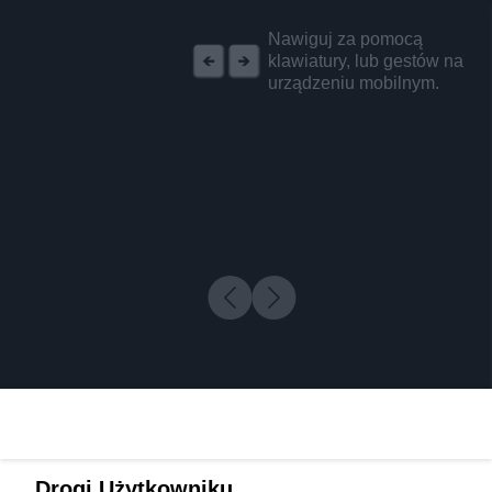
REKLAMA
Nawiguj za pomocą
klawiatury, lub gestów na
urządzeniu mobilnym.
Drogi Użytkowniku,