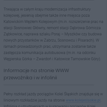
Trwająca w całym kraju modernizacja infrastruktury
kolejowej, jesienią obejmie także inne miejsca poza
Katowickim Węzłem Kolejowym (m.in. rozszerzenie prac na
stacji Sosnowiec Główny, remont stacji Dąbrowa Górnicza
Ząbkowice, naprawa szlaku Poraj – Myszków czy budowa
nowych przystanków w Zabrzu, Sosnowcu i Pisarach). W
ramach prowadzonych prac, utrzymana zostanie także
zastępcza komunikacja autobusowa (m.in. na odcinku
Węgierska Górka – Zwardoń i Katowice Tarnowskie Góry).
Informacje na stronie WWW
przewoźnika i w infolinii
Pełny rozkład jazdy pociągów Kolei Śląskich znajduje się w
liniowym rozkładzie jazdy na stronie
www.kolejeslaskie.pl
.
Infolinia o utrudnieniach w kursowaniu pociągów Kolei