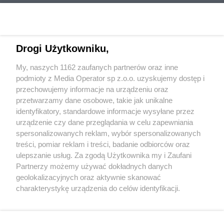
Drogi Użytkowniku,
Wydawca mediów
lokalnych
My, naszych 1162 zaufanych partnerów oraz inne
podmioty z Media Operator sp z.o.o. uzyskujemy dostęp i
przechowujemy informacje na urządzeniu oraz
przetwarzamy dane osobowe, takie jak unikalne
identyfikatory, standardowe informacje wysyłane przez
urządzenie czy dane przeglądania w celu zapewniania
Nie zapomnij
spersonalizowanych reklam, wybór spersonalizowanych
zapoznać się z:
polityką prywatności
regulamin korzystania z portali
treści, pomiar reklam i treści, badanie odbiorców oraz
Twoje
miasto
Skontakuj się
z nami
ulepszanie usług. Za zgodą Użytkownika my i Zaufani
Piekary Śląskie
Kontakt
Partnerzy możemy używać dokładnych danych
Chorzów
Wydawca
Tarnowskie Góry
Redakcja
geolokalizacyjnych oraz aktywnie skanować
Ruda Śląska
Newsletter
charakterystykę urządzenia do celów identyfikacji.
Świętochłowice
Reklama
Ponieważ cenimy Twoją prywatność, prosimy o zgodę na
Tychy
Bytom
korzystanie z tych technologii poprzez kliknięcie
Katowice
„Akceptuję”. Zgoda jest dobrowolna i zawsze możesz ją
Gliwice