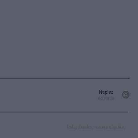
Napisz
do mnie
kolej śląska,
koleje śląskie,