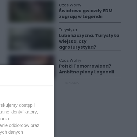
Czas Wolny
Światowe gwiazdy EDM
zagrają w Legendii
Turystyka
Lubelszczyzna. Turystyka
wiejska, czy
agroturystyka?
Czas Wolny
Polski Tomorrowland?
Ambitne plany Legendii
REKLAMA
yskujemy dostęp i
lne identyfikatory,
iania
anie odbiorców oraz
nych danych