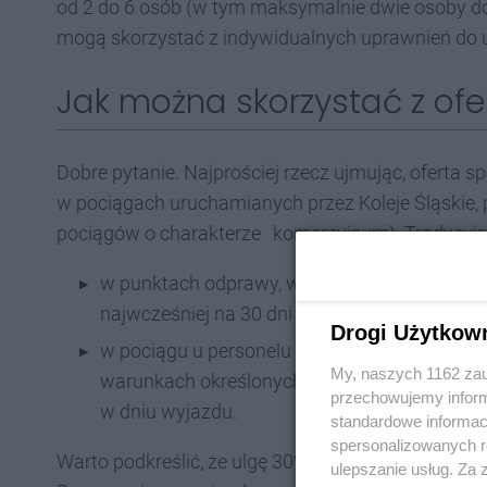
od 2 do 6 osób (w tym maksymalnie dwie osoby do
mogą skorzystać z indywidualnych uprawnień do u
Jak można skorzystać z ofer
Dobre pytanie. Najprościej rzecz ujmując, oferta 
w pociągach uruchamianych przez Koleje Śląskie, 
pociągów o charakterze komercyjnym). Tradycyjni
w punktach odprawy, w biletomatach, w inte
najwcześniej na 30 dni przed dniem wyjazdu,
Drogi Użytkow
w pociągu u personelu pokładowego oraz za 
My, naszych 1162 zau
warunkach określonych w Regulaminie usługi 
przechowujemy informa
w dniu wyjazdu.
standardowe informac
spersonalizowanych re
Warto podkreślić, że ulgę 30% stosuje się na pod
ulepszanie usług. Za