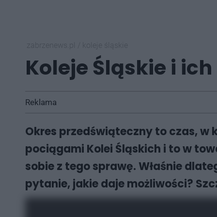
zabrzenews.pl
/
koleje śląskie
Koleje Śląskie i ic
Reklama
Okres przedświąteczny to czas, w 
pociągami Kolei Śląskich i to w to
sobie z tego sprawę. Właśnie dlate
pytanie, jakie daje możliwości? Szc