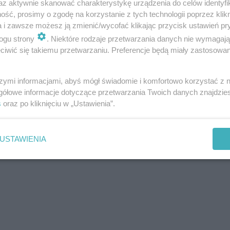
 ale pod pewnym warunkiem. Jakim? A no, że liczba
az aktywnie skanować charakterystykę urządzenia do celów identyfi
ść, prosimy o zgodę na korzystanie z tych technologii poprzez klikn
ejsza niż 2 osoby (tzn. w tym jedno dziecko do
a i zawsze możesz ją zmienić/wycofać klikając przycisk ustawień pr
e specjalna oferta „Rodzina” nie łączy się z innymi
ogu strony
. Niektóre rodzaje przetwarzania danych nie wymagaj
iwić się takiemu przetwarzaniu. Preferencje będą miały zastosowania
zego nie!
szymi informacjami, abyś mógł świadomie i komfortowo korzystać z
gółowe informacje dotyczące przetwarzania Twoich danych znajdzi
s
oraz po kliknięciu w „Ustawienia”.
USTAWIENIA