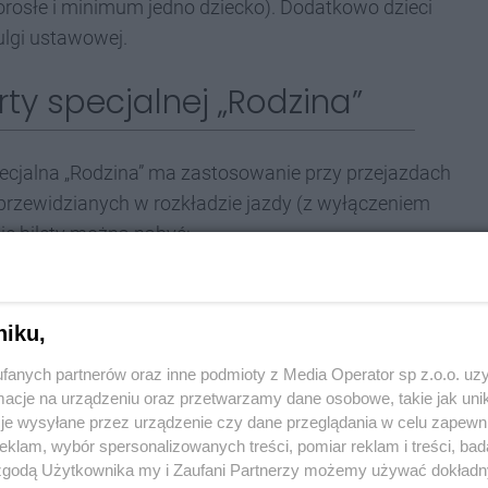
rosłe i minimum jedno dziecko). Dodatkowo dzieci
lgi ustawowej.
ty specjalnej „Rodzina”
specjalna „Rodzina” ma zastosowanie przy przejazdach
przewidzianych w rozkładzie jazdy (z wyłączeniem
e bilety można nabyć:
rnetowych i/lub mobilnych kanałach sprzedaży –
niku,
pośrednictwem aplikacji mobilnej SkyCash na
fanych partnerów oraz inne podmioty z Media Operator sp z.o.o. uz
Bilet elektroniczny w Kolejach Śląskich - wyłącznie
cje na urządzeniu oraz przetwarzamy dane osobowe, takie jak unika
je wysyłane przez urządzenie czy dane przeglądania w celu zapewn
klam, wybór spersonalizowanych treści, pomiar reklam i treści, bad
stawie dokumentu stwierdzającego wiek dziecka.
 zgodą Użytkownika my i Zaufani Partnerzy możemy używać dokład