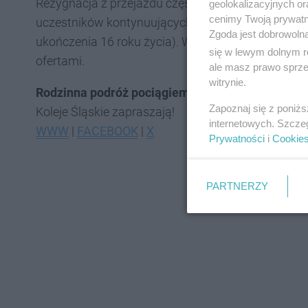
Rezygnacja z przejazdu części osób jest możliwa,
geolokalizacyjnych or
cenimy Twoją prywatno
uczestników kontynuujących podróż nie będzie mni
Zgoda jest dobrowoln
ukończenia 16 roku życia). Warto mieć na uwadze, ż
się w lewym dolnym r
ofertami.
ale masz prawo sprzec
witrynie.
Rodzinna podróż pociągiem Kolei Śląskich? Dlac
Zapoznaj się z poniż
Koleje Śląskie zapraszają!
internetowych. Szcze
WWW
|
FACEBOOK
|
X
Prywatności
i
Cookie
PARTNERZY