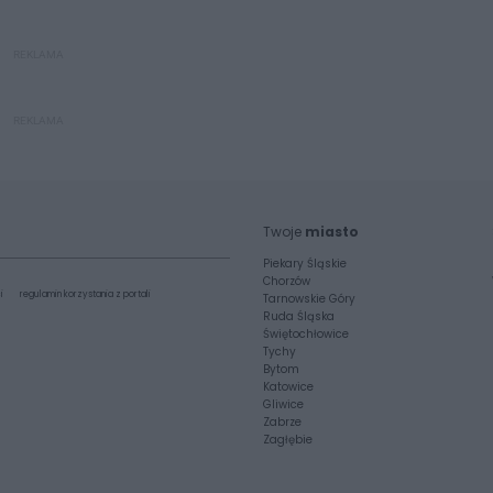
REKLAMA
REKLAMA
Twoje
miasto
Piekary Śląskie
Chorzów
i
regulamin korzystania z portali
Tarnowskie Góry
Ruda Śląska
Świętochłowice
Tychy
Bytom
Katowice
Gliwice
Zabrze
Zagłębie