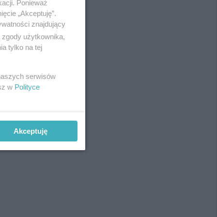
kacji. Ponieważ
ięcie „Akceptuję”.
ywatności znajdujący
ą zgody użytkownika,
 tylko na tej
 naszych serwisów
esz w
Polityce
Akceptuję