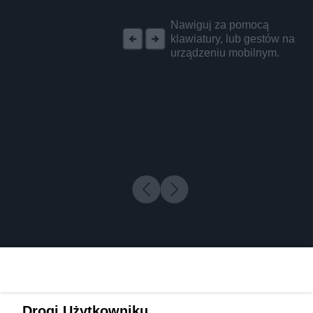
REKLAMA
Nawiguj za pomocą
klawiatury, lub gestów na
urządzeniu mobilnym.
Drogi Użytkowniku,