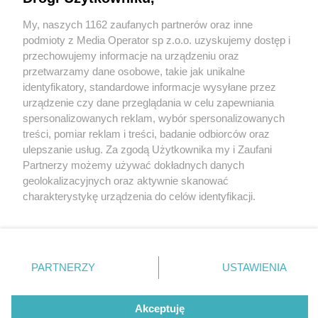
My, naszych 1162 zaufanych partnerów oraz inne
Wydawca mediów
lokalnych
podmioty z Media Operator sp z.o.o. uzyskujemy dostęp i
przechowujemy informacje na urządzeniu oraz
przetwarzamy dane osobowe, takie jak unikalne
identyfikatory, standardowe informacje wysyłane przez
urządzenie czy dane przeglądania w celu zapewniania
4 / 0
spersonalizowanych reklam, wybór spersonalizowanych
Nie zapomnij
treści, pomiar reklam i treści, badanie odbiorców oraz
zapoznać się z:
polityką prywatności
regulamin korzystania z portali
ulepszanie usług. Za zgodą Użytkownika my i Zaufani
Twoje
miasto
Skontakuj się
z nami
Partnerzy możemy używać dokładnych danych
Piekary Śląskie
Kontakt
geolokalizacyjnych oraz aktywnie skanować
Chorzów
Wydawca
charakterystykę urządzenia do celów identyfikacji.
Tarnowskie Góry
Redakcja
Ruda Śląska
Newsletter
Ponieważ cenimy Twoją prywatność, prosimy o zgodę na
Świętochłowice
Reklama
korzystanie z tych technologii poprzez kliknięcie
Tychy
„Akceptuję”. Zgoda jest dobrowolna i zawsze możesz ją
Bytom
Katowice
zmienić/wycofać klikając przycisk ustawień prywatności
REKLAMA
PARTNERZY
USTAWIENIA
Gliwice
znajdujący się w lewym dolnym rogu strony
. Niektóre
Zabrze
Zagłębie
rodzaje przetwarzania danych nie wymagają zgody
użytkownika, ale masz prawo sprzeciwić się takiemu
Akceptuję