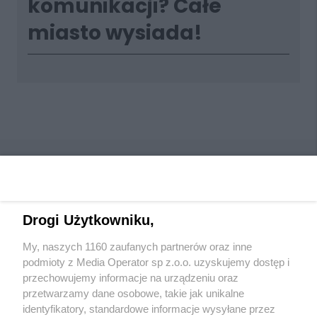
komunikacji? Całe
miasto wysiada!
Drogi Użytkowniku,
Wydawca mediów
lokalnych
My, naszych 1160 zaufanych partnerów oraz inne
podmioty z Media Operator sp z.o.o. uzyskujemy dostęp i
przechowujemy informacje na urządzeniu oraz
przetwarzamy dane osobowe, takie jak unikalne
identyfikatory, standardowe informacje wysyłane przez