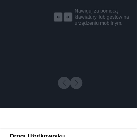
REKLAMA
Nawiguj za pomocą
klawiatury, lub gestów na
urządzeniu mobilnym.
Drogi Użytkowniku,