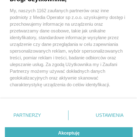
My, naszych 1162 zaufanych partnerów oraz inne
Wydawca mediów
lokalnych
podmioty z Media Operator sp z.o.o. uzyskujemy dostęp i
przechowujemy informacje na urządzeniu oraz
przetwarzamy dane osobowe, takie jak unikalne
identyfikatory, standardowe informacje wysyłane przez
urządzenie czy dane przeglądania w celu zapewniania
5 / 0
spersonalizowanych reklam, wybór spersonalizowanych
Nie zapomnij
treści, pomiar reklam i treści, badanie odbiorców oraz
zapoznać się z:
polityką prywatności
regulamin korzystania z portali
ulepszanie usług. Za zgodą Użytkownika my i Zaufani
Twoje
miasto
Skontakuj się
z nami
Partnerzy możemy używać dokładnych danych
Piekary Śląskie
Kontakt
geolokalizacyjnych oraz aktywnie skanować
Chorzów
Wydawca
charakterystykę urządzenia do celów identyfikacji.
Tarnowskie Góry
Redakcja
Ruda Śląska
Newsletter
Ponieważ cenimy Twoją prywatność, prosimy o zgodę na
Świętochłowice
Reklama
korzystanie z tych technologii poprzez kliknięcie
Tychy
„Akceptuję”. Zgoda jest dobrowolna i zawsze możesz ją
Bytom
Katowice
zmienić/wycofać klikając przycisk ustawień prywatności
REKLAMA
PARTNERZY
USTAWIENIA
Gliwice
znajdujący się w lewym dolnym rogu strony
. Niektóre
Zabrze
Zagłębie
rodzaje przetwarzania danych nie wymagają zgody
użytkownika, ale masz prawo sprzeciwić się takiemu
Akceptuję