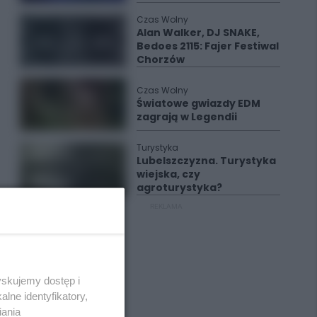
Czas Wolny
Alan Walker, DJ SNAKE,
Bedoes 2115: Fajer Festiwal
Chorzów
Czas Wolny
Światowe gwiazdy EDM
zagrają w Legendii
Turystyka
Lubelszczyzna. Turystyka
wiejska, czy
agroturystyka?
REKLAMA
yskujemy dostęp i
lne identyfikatory,
iania