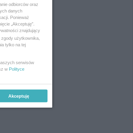
anie odbiorców oraz
nych danych
kacji. Ponieważ
ięcie „Akceptuję”.
ywatności znajdujący
ą zgody użytkownika,
 tylko na tej
 naszych serwisów
esz w
Polityce
Akceptuję