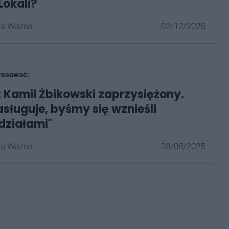
Lokali?
la Ważna
02/12/2025
resować:
 Kamil Żbikowski zaprzysiężony.
asługuje, byśmy się wznieśli
działami"
la Ważna
28/08/2025