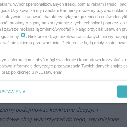
klam, wybór spersonalizowanych treści, pomiar reklam i treści, bad
audytora wiodącego certyfikowane przez jednostkę
 zgodą Użytkownika my i Zaufani Partnerzy możemy używać dokład
az aktywnie skanować charakterystykę urządzenia do celów identyfi
ść, prosimy o zgodę na korzystanie z tych technologii poprzez klikn
a i zawsze możesz ją zmienić/wycofać klikając przycisk ustawień pr
ogu strony
. Niektóre rodzaje przetwarzania danych nie wymagaj
 roli. Od kilku dni dokonuję przeglądu sytuacji
iwić się takiemu przetwarzaniu. Preferencje będą miały zastosowania
nozuję problemy i obszary wymagające
szymi informacjami, abyś mógł świadomie i komfortowo korzystać z
podarki odpadami, która ma bezpośredni wpływ
gółowe informacje dotyczące przetwarzania Twoich danych znajdzi
zkańców. Zależy mi na stabilnym, czytelnym i
s
oraz po kliknięciu w „Ustawienia”.
ie jednocześnie przyjazny dla mieszkańców i
rdza nowy zastępca prezydenta Zabrza.
USTAWIENIA
ędziemy podejmować konkretne decyzje i
wodowe chcę wykorzystać do tego, aby miejskie