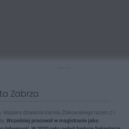
REKLAMA
ta Zabrza
. Wspiera działania Kamila Żbikowskiego razem z I
lą.
Wcześniej pracował w magistracie jako
a Informacji. W 2020 roku pełnił funkcję Sekretarza