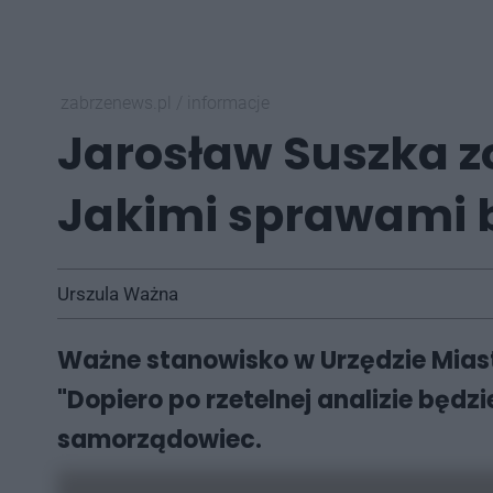
zabrzenews.pl
/
informacje
Jarosław Suszka zo
Jakimi sprawami b
Urszula Ważna
Ważne stanowisko w Urzędzie Miast
"Dopiero po rzetelnej analizie będ
samorządowiec.