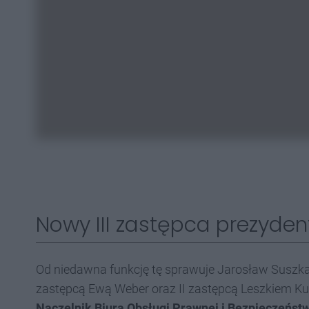
Nowy III zastępca prezyden
Od niedawna funkcję tę sprawuje Jarosław Suszka
zastępcą Ewą Weber oraz II zastępcą Leszkiem Ku
Naczelnik Biura Obsługi Prawnej i Bezpieczeństw