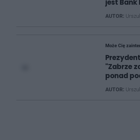
jest Bank 
AUTOR:
Urszu
Może Cię zainte
Prezydent
"Zabrze z
ponad po
AUTOR:
Urszu