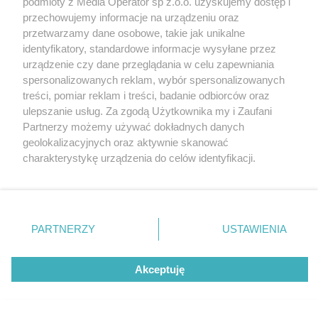
podmioty z Media Operator sp z.o.o. uzyskujemy dostęp i
przechowujemy informacje na urządzeniu oraz
przetwarzamy dane osobowe, takie jak unikalne
identyfikatory, standardowe informacje wysyłane przez
urządzenie czy dane przeglądania w celu zapewniania
spersonalizowanych reklam, wybór spersonalizowanych
Nie zapomnij
treści, pomiar reklam i treści, badanie odbiorców oraz
zapoznać się z:
polityką prywatności
regulamin korzystania z portali
ulepszanie usług. Za zgodą Użytkownika my i Zaufani
Twoje
miasto
Skontakuj się
z nami
Partnerzy możemy używać dokładnych danych
Piekary Śląskie
Kontakt
geolokalizacyjnych oraz aktywnie skanować
Chorzów
Wydawca
charakterystykę urządzenia do celów identyfikacji.
Tarnowskie Góry
Redakcja
Ruda Śląska
Newsletter
Ponieważ cenimy Twoją prywatność, prosimy o zgodę na
Świętochłowice
Reklama
korzystanie z tych technologii poprzez kliknięcie
Tychy
„Akceptuję”. Zgoda jest dobrowolna i zawsze możesz ją
Bytom
Katowice
zmienić/wycofać klikając przycisk ustawień prywatności
PARTNERZY
USTAWIENIA
Gliwice
znajdujący się w lewym dolnym rogu strony
. Niektóre
Zabrze
Zagłębie
rodzaje przetwarzania danych nie wymagają zgody
Akceptuję
użytkownika, ale masz prawo sprzeciwić się takiemu
przetwarzaniu. Preferencje będą miały zastosowania tylko
na tej witrynie.