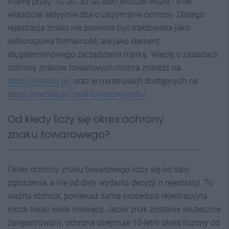
markę przez 10, 20, 30 lat albo jeszcze dłużej - o ile
właściciel aktywnie dba o utrzymanie ochrony. Dlatego
rejestracja znaku nie powinna być traktowana jako
jednorazowa formalność, ale jako element
długoterminowego zarządzania marką. Więcej o zasadach
ochrony znaków towarowych można znaleźć na
https://metida.pl/
oraz w materiałach dostępnych na
https://metida.pl/znak-towarowy-info/
.
Od kiedy liczy się okres ochrony
znaku towarowego?
Okres ochrony znaku towarowego liczy się od daty
zgłoszenia, a nie od daty wydania decyzji o rejestracji. To
ważna różnica, ponieważ sama procedura rejestracyjna
może trwać wiele miesięcy. Jeżeli znak zostanie skutecznie
zarejestrowany, ochrona obejmuje 10-letni okres liczony od