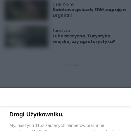
Czas Wolny
Światowe gwiazdy EDM zagrają w
Legendii
Turystyka
Lubelszczyzna. Turystyka
wiejska, czy agroturystyka?
REKLAMA
Drogi Użytkowniku,
My, naszych 1162 zaufanych partnerów oraz inne
Wydawca mediów
lokalnych