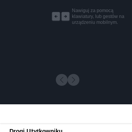
REKLAMA
Nawiguj za pomocą
klawiatury, lub gestów na
urządzeniu mobilnym.
Drogi Użytkowniku,