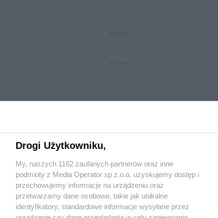
REKLAMA
REKLAMA
Drogi Użytkowniku,
Wydawca mediów
lokalnych
My, naszych 1162 zaufanych partnerów oraz inne
podmioty z Media Operator sp z.o.o. uzyskujemy dostęp i
przechowujemy informacje na urządzeniu oraz
przetwarzamy dane osobowe, takie jak unikalne
identyfikatory, standardowe informacje wysyłane przez
urządzenie czy dane przeglądania w celu zapewniania