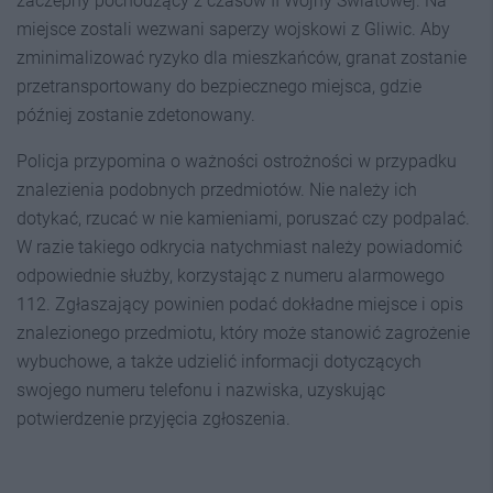
zaczepny pochodzący z czasów II Wojny Światowej. Na
miejsce zostali wezwani saperzy wojskowi z Gliwic. Aby
zminimalizować ryzyko dla mieszkańców, granat zostanie
przetransportowany do bezpiecznego miejsca, gdzie
później zostanie zdetonowany.
Policja przypomina o ważności ostrożności w przypadku
znalezienia podobnych przedmiotów. Nie należy ich
dotykać, rzucać w nie kamieniami, poruszać czy podpalać.
W razie takiego odkrycia natychmiast należy powiadomić
odpowiednie służby, korzystając z numeru alarmowego
112. Zgłaszający powinien podać dokładne miejsce i opis
znalezionego przedmiotu, który może stanowić zagrożenie
wybuchowe, a także udzielić informacji dotyczących
swojego numeru telefonu i nazwiska, uzyskując
potwierdzenie przyjęcia zgłoszenia.