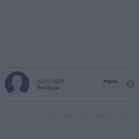
22/01/2024
Napisz
Redakcja
do mnie
policja zabrze,
granat,
ulica karola miarki,