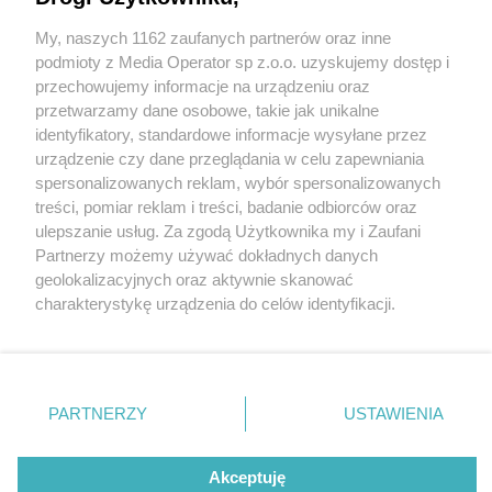
My, naszych 1162 zaufanych partnerów oraz inne
Wydawca mediów
lokalnych
podmioty z Media Operator sp z.o.o. uzyskujemy dostęp i
przechowujemy informacje na urządzeniu oraz
przetwarzamy dane osobowe, takie jak unikalne
identyfikatory, standardowe informacje wysyłane przez
urządzenie czy dane przeglądania w celu zapewniania
2 / 0
spersonalizowanych reklam, wybór spersonalizowanych
Nie zapomnij
treści, pomiar reklam i treści, badanie odbiorców oraz
zapoznać się z:
polityką prywatności
regulamin korzystania z portali
ulepszanie usług. Za zgodą Użytkownika my i Zaufani
Twoje
miasto
Skontakuj się
z nami
Partnerzy możemy używać dokładnych danych
Piekary Śląskie
Kontakt
geolokalizacyjnych oraz aktywnie skanować
Chorzów
Wydawca
charakterystykę urządzenia do celów identyfikacji.
Tarnowskie Góry
Redakcja
Ruda Śląska
Newsletter
Ponieważ cenimy Twoją prywatność, prosimy o zgodę na
Świętochłowice
Reklama
korzystanie z tych technologii poprzez kliknięcie
Tychy
„Akceptuję”. Zgoda jest dobrowolna i zawsze możesz ją
Bytom
Katowice
zmienić/wycofać klikając przycisk ustawień prywatności
REKLAMA
PARTNERZY
USTAWIENIA
Gliwice
znajdujący się w lewym dolnym rogu strony
. Niektóre
Zabrze
Zagłębie
rodzaje przetwarzania danych nie wymagają zgody
użytkownika, ale masz prawo sprzeciwić się takiemu
Akceptuję