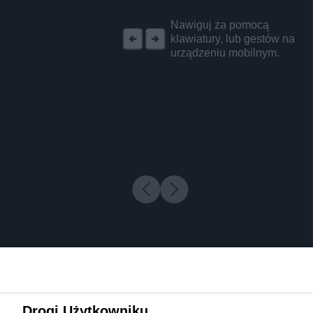
REKLAMA
Nawiguj za pomocą
klawiatury, lub gestów na
urządzeniu mobilnym.
Drogi Użytkowniku,