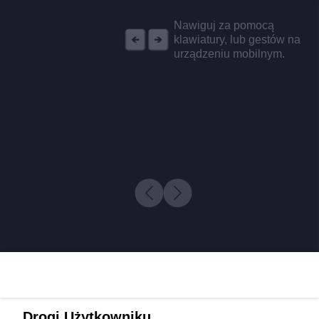
REKLAMA
Nawiguj za pomocą
klawiatury, lub gestów na
urządzeniu mobilnym.
Drogi Użytkowniku,