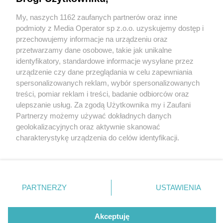
My, naszych 1162 zaufanych partnerów oraz inne
Wydawca mediów
lokalnych
podmioty z Media Operator sp z.o.o. uzyskujemy dostęp i
przechowujemy informacje na urządzeniu oraz
przetwarzamy dane osobowe, takie jak unikalne
identyfikatory, standardowe informacje wysyłane przez
urządzenie czy dane przeglądania w celu zapewniania
1 / 0
spersonalizowanych reklam, wybór spersonalizowanych
Nie zapomnij
treści, pomiar reklam i treści, badanie odbiorców oraz
zapoznać się z:
polityką prywatności
regulamin korzystania z portali
ulepszanie usług. Za zgodą Użytkownika my i Zaufani
Twoje
miasto
Skontakuj się
z nami
Partnerzy możemy używać dokładnych danych
Piekary Śląskie
Kontakt
geolokalizacyjnych oraz aktywnie skanować
Chorzów
Wydawca
charakterystykę urządzenia do celów identyfikacji.
Tarnowskie Góry
Redakcja
Ruda Śląska
Newsletter
Ponieważ cenimy Twoją prywatność, prosimy o zgodę na
Świętochłowice
Reklama
korzystanie z tych technologii poprzez kliknięcie
Tychy
„Akceptuję”. Zgoda jest dobrowolna i zawsze możesz ją
Bytom
Katowice
zmienić/wycofać klikając przycisk ustawień prywatności
REKLAMA
PARTNERZY
USTAWIENIA
Gliwice
znajdujący się w lewym dolnym rogu strony
. Niektóre
Zabrze
Zagłębie
rodzaje przetwarzania danych nie wymagają zgody
użytkownika, ale masz prawo sprzeciwić się takiemu
Akceptuję